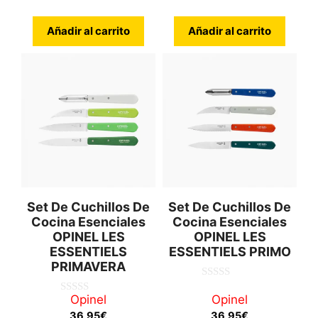
5
Añadir al carrito
Añadir al carrito
Set De Cuchillos De
Set De Cuchillos De
Cocina Esenciales
Cocina Esenciales
OPINEL LES
OPINEL LES
ESSENTIELS
ESSENTIELS PRIMO
PRIMAVERA
0
d
Opinel
Opinel
0
e
d
36,95
€
36,95
€
5