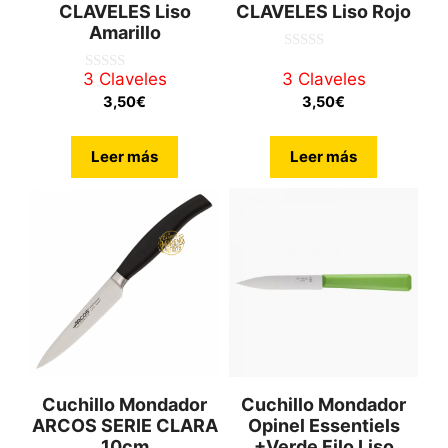
CLAVELES Liso
CLAVELES Liso Rojo
Amarillo
0
d
3 Claveles
3 Claveles
0
e
d
3,50
€
3,50
€
5
e
5
Leer más
Leer más
Cuchillo Mondador
Cuchillo Mondador
ARCOS SERIE CLARA
Opinel Essentiels
10cm
+Verde Filo Liso