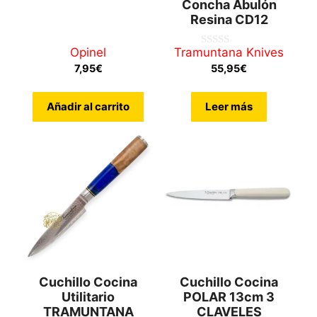
Concha Abulón
0
Resina CD12
d
e
5
Opinel
Tramuntana Knives
0
d
7,95
€
55,95
€
e
5
Añadir al carrito
Leer más
Cuchillo Cocina
Cuchillo Cocina
Utilitario
POLAR 13cm 3
TRAMUNTANA
CLAVELES