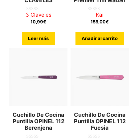
CLAVELES
Premier Tim Mälzer
3 Claveles
Kai
0
0
d
d
10,99
€
155,00
€
e
e
5
5
Leer más
Añadir al carrito
Cuchillo De Cocina
Cuchillo De Cocina
Puntilla OPINEL 112
Puntilla OPINEL 112
Berenjena
Fucsia