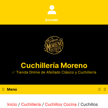
Saltar
al
contenido
Acceder
Cuchillería Moreno
✅ Tienda Online de Afeitado Clásico y Cuchillería
Menú
Inicio
/
Cuchillería
/
Cuchillos Cocina
/ Cuchillos