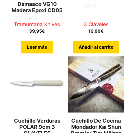
Damasco VG10
Madera Epoxi CD05
0
d
e
Tramuntana Knives
3 Claveles
0
5
d
39,95
€
10,99
€
e
5
Leer más
Añadir al carrito
Cuchillo Verduras
Cuchillo De Cocina
POLAR 9cm 3
Mondador Kai Shun