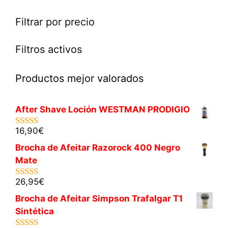
Filtrar por precio
Filtros activos
Productos mejor valorados
After Shave Loción WESTMAN PRODIGIO
16,90
€
5.00
de 5
Brocha de Afeitar Razorock 400 Negro
Mate
26,95
€
5.00
de 5
Brocha de Afeitar Simpson Trafalgar T1
Sintética