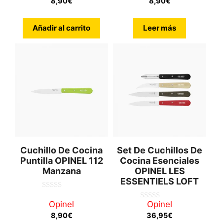
8,90
€
8,90
€
e
e
5
5
Añadir al carrito
Leer más
Cuchillo De Cocina
Set De Cuchillos De
Puntilla OPINEL 112
Cocina Esenciales
Manzana
OPINEL LES
ESSENTIELS LOFT
0
d
Opinel
Opinel
0
e
d
8,90
€
36,95
€
5
e