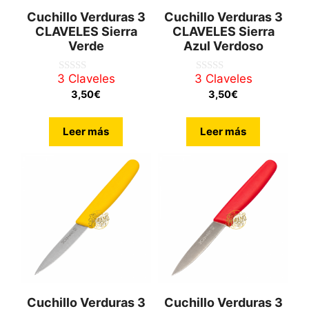
Cuchillo Verduras 3
Cuchillo Verduras 3
CLAVELES Sierra
CLAVELES Sierra
Verde
Azul Verdoso
3 Claveles
3 Claveles
0
0
d
d
3,50
€
3,50
€
e
e
5
5
Leer más
Leer más
Cuchillo Verduras 3
Cuchillo Verduras 3