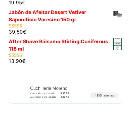
19,95
€
5.00
de 5
Jabón de Afeitar Desert Vetiver
Saponificio Varesino 150 gr
39,50
€
5.00
de 5
After Shave Bálsamo Stirling Coniferous
118 ml
13,90
€
5.00
de 5
Cuchillería Moreno
valoración de la tienda
4.95 / 5
4155 reseñas
valoración del producto
4.83 / 5