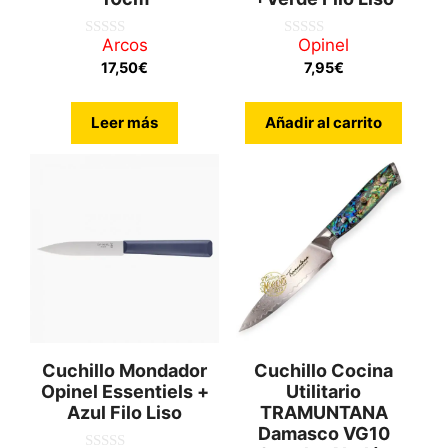
Arcos
Opinel
0
0
d
d
17,50
€
7,95
€
e
e
5
5
Leer más
Añadir al carrito
Cuchillo Mondador
Cuchillo Cocina
Opinel Essentiels +
Utilitario
Azul Filo Liso
TRAMUNTANA
Damasco VG10