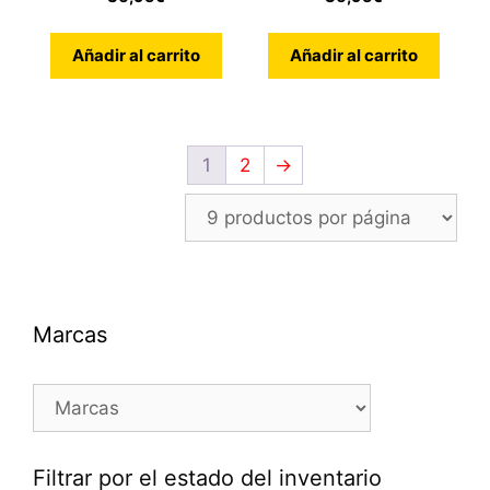
e
5
Añadir al carrito
Añadir al carrito
1
2
→
Marcas
Filtrar por el estado del inventario