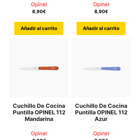
Opinel
Opinel
0
0
d
d
8,90
€
8,90
€
e
e
5
5
Añadir al carrito
Añadir al carrito
Cuchillo De Cocina
Cuchillo De Cocina
Puntilla OPINEL 112
Puntilla OPINEL 112
Mandarina
Azur
Opinel
Opinel
0
0
d
d