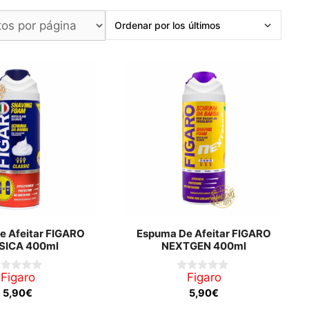
e Afeitar FIGARO
Espuma De Afeitar FIGARO
SICA 400ml
NEXTGEN 400ml
Figaro
Figaro
0
d
5,90
€
5,90
€
e
5