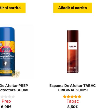
ir al carrito
Añadir al carrito
De Afeitar PREP
Espuma De Afeitar TABAC
otectora 300ml
ORIGINAL 200ml
Prep
Tabac
5.00
de 5
6,95
€
8,50
€