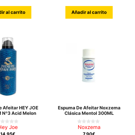
ir al carrito
Añadir al carrito
 Afeitar HEY JOE
Espuma De Afeitar Noxzema
 Nº3 Acid Melon
Clásica Mentol 300ML
Hey Joe
Noxzema
0
d
14,95
€
7,90
€