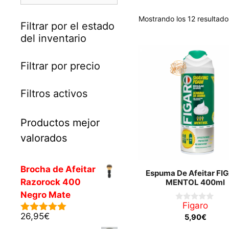
Mostrando los 12 resultado
Filtrar por el estado
del inventario
Filtrar por precio
Filtros activos
Productos mejor
valorados
Brocha de Afeitar
Espuma De Afeitar FI
Razorock 400
MENTOL 400ml
Negro Mate
Figaro
0
d
26,95
€
5,90
€
5.00
de 5
e
5