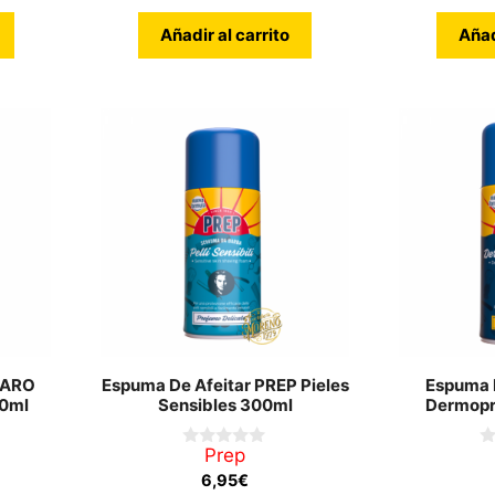
Añadir al carrito
Añad
GARO
Espuma De Afeitar PREP Pieles
Espuma 
0ml
Sensibles 300ml
Dermopr
Prep
0
0
d
d
6,95
€
e
e