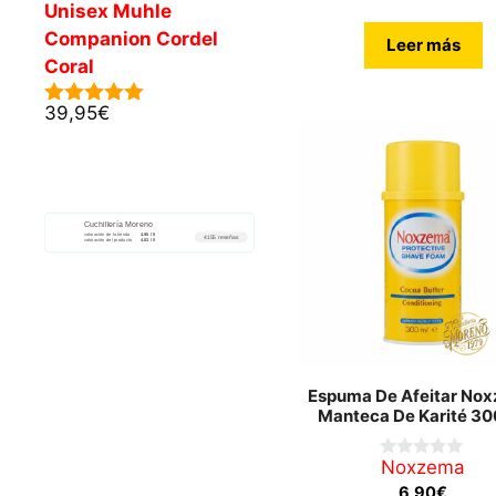
Unisex Muhle
5
Companion Cordel
Leer más
Coral
39,95
€
5.00
de 5
Cuchillería Moreno
valoración de la tienda
4.95 / 5
4155 reseñas
valoración del producto
4.83 / 5
Espuma De Afeitar No
Manteca De Karité 3
Noxzema
0
d
6,90
€