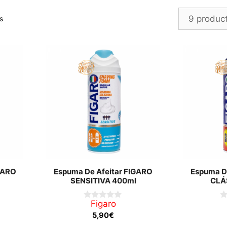
Ordenado
s
por
los
últimos
GARO
Espuma De Afeitar FIGARO
Espuma D
SENSITIVA 400ml
CLÁ
Figaro
0
0
d
d
5,90
€
e
e
5
5