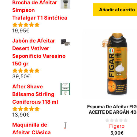
Brocha de Afeitar
Añadir al carrito
Simpson
Trafalgar T1 Sintética
19,95
€
5.00
de 5
Jabón de Afeitar
Desert Vetiver
Saponificio Varesino
150 gr
39,50
€
5.00
de 5
After Shave
Bálsamo Stirling
Coniferous 118 ml
Espuma De Afeitar FI
ACEITE DE ARGÁN 40
13,90
€
5.00
de 5
Maquinilla de
Figaro
0
d
Afeitar Clásica
5,90
€
e