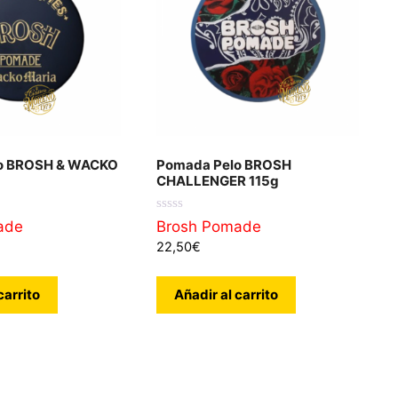
o BROSH & WACKO
Pomada Pelo BROSH
CHALLENGER 115g
0
ade
Brosh Pomade
d
22,50
€
e
5
carrito
Añadir al carrito