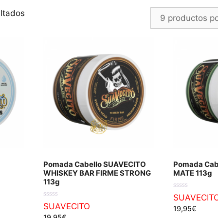
Ordenado
ltados
por
los
últimos
Pomada Cabello SUAVECITO
Pomada Cab
WHISKEY BAR FIRME STRONG
MATE 113g
113g
0
SUAVECIT
d
0
SUAVECITO
19,95
€
e
d
5
19,95
€
e