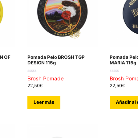
N OF
Pomada Pelo BROSH TGP
Pomada Pel
DESIGN 115g
MARIA 115g
0
0
Brosh Pomade
Brosh Pom
d
d
22,50
€
22,50
€
e
e
5
5
Leer más
Añadir al 