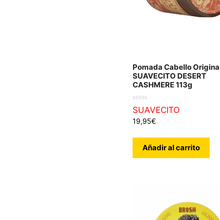
Pomada Cabello Origina
SUAVECITO DESERT
CASHMERE 113g
0
SUAVECITO
d
19,95
€
e
5
Añadir al carrito