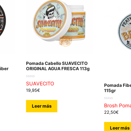
Pomada Cabello SUAVECITO
iber
ORIGINAL AGUA FRESCA 113g
0
SUAVECITO
Pomada Fib
d
19,95
€
115gr
e
5
0
Brosh Pom
Leer más
d
22,50
€
e
5
Leer más