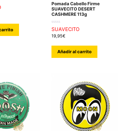
Pomada Cabello Firme
O
SUAVECITO DESERT
CASHMERE 113g
0
SUAVECITO
carrito
d
19,95
€
e
5
Añadir al carrito