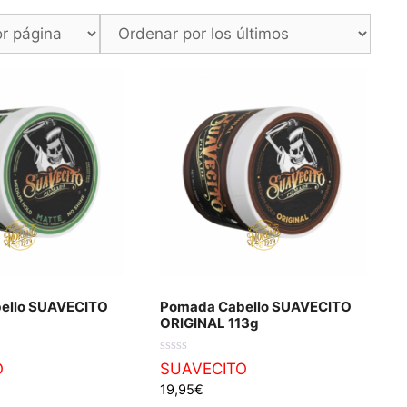
ello SUAVECITO
Pomada Cabello SUAVECITO
ORIGINAL 113g
0
O
SUAVECITO
d
19,95
€
e
5