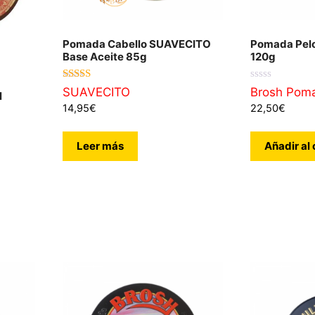
Pomada Cabello SUAVECITO
Pomada Pel
Base Aceite 85g
120g
5.00
0
SUAVECITO
Brosh Pom
l
de 5
d
14,95
€
22,50
€
e
5
Leer más
Añadir al 