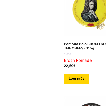
Pomada Pelo BROSH SO
THE CHEESE 115g
0
Brosh Pomade
d
22,50
€
e
5
Leer más