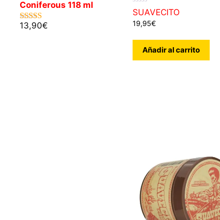
Coniferous 118 ml
0
SUAVECITO
d
19,95
€
e
13,90
€
5.00
de 5
5
Añadir al carrito