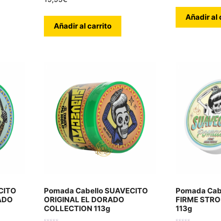
5
Añadir al 
Añadir al carrito
CITO
Pomada Cabello SUAVECITO
Pomada Cab
ADO
ORIGINAL EL DORADO
FIRME STR
COLLECTION 113g
113g