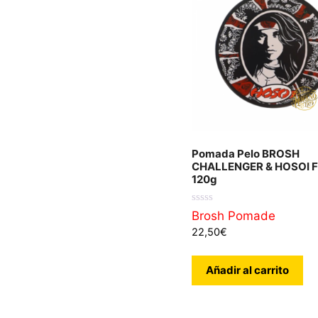
Pomada Pelo BROSH
CHALLENGER & HOSOI F
120g
0
Brosh Pomade
d
22,50
€
e
5
Añadir al carrito