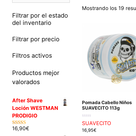
Mostrando los 19 resu
Filtrar por el estado
del inventario
Filtrar por precio
Filtros activos
Productos mejor
valorados
After Shave
Pomada Cabello Niños
SUAVECITO 113g
Loción WESTMAN
PRODIGIO
0
SUAVECITO
d
16,90
€
5.00
de 5
16,95
€
e
5