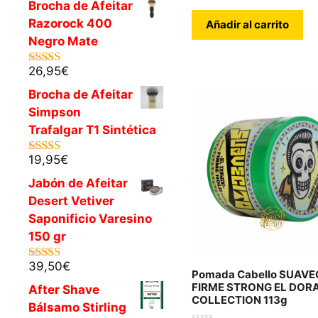
Brocha de Afeitar
Razorock 400
Añadir al carrito
Negro Mate
26,95
€
5.00
de 5
Brocha de Afeitar
Simpson
Trafalgar T1 Sintética
19,95
€
5.00
de 5
Jabón de Afeitar
Desert Vetiver
Saponificio Varesino
150 gr
39,50
€
5.00
de 5
Pomada Cabello SUAVE
FIRME STRONG EL DOR
After Shave
COLLECTION 113g
Bálsamo Stirling