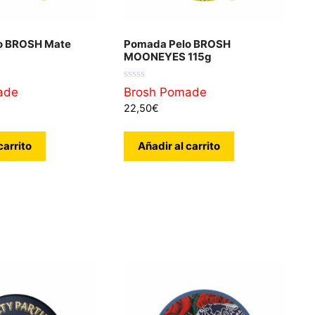
o BROSH Mate
Pomada Pelo BROSH
MOONEYES 115g
0
ade
Brosh Pomade
d
22,50
€
e
5
carrito
Añadir al carrito