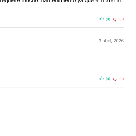
 requiere mucho mantenimiento ya que el material
(0)
(0)
3 abril, 2026
(0)
(0)