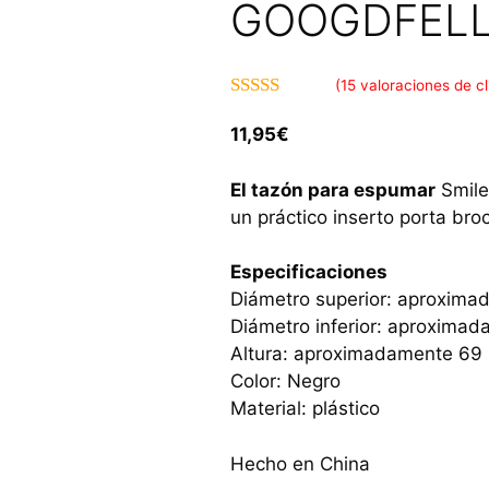
GOOGDFELL
(
15
valoraciones de cl
5.00
de 5
11,95
€
El tazón para espumar
Smile
un práctico inserto porta bro
Especificaciones
Diámetro superior: aproxim
Diámetro inferior: aproxim
Altura: aproximadamente 6
Color: Negro
Material: plástico
Hecho en China