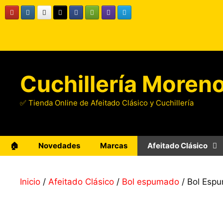
Saltar
al
contenido
Cuchillería Moren
✅ Tienda Online de Afeitado Clásico y Cuchillería
🏠
Novedades
Marcas
Afeitado Clásico
Inicio
/
Afeitado Clásico
/
Bol espumado
/ Bol Es