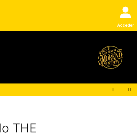
THE
GOOGDFELLAS
SMILE
NEGRO
Acceder
cantidad
do THE