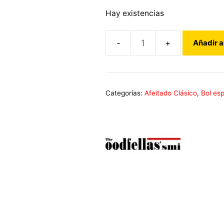
Hay existencias
Añadir a
Bol
Espumado
THE
GOOGDFELLAS
Categorías:
Afeitado Clásico
,
Bol es
SMILE
NEGRO
cantidad