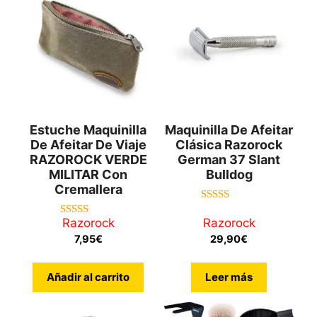
Estuche Maquinilla
Maquinilla De Afeitar
De Afeitar De Viaje
Clásica Razorock
RAZOROCK VERDE
German 37 Slant
MILITAR Con
Bulldog
Cremallera
4.88
de 5
Razorock
Razorock
5.00
de 5
7,95
€
29,90
€
Añadir al carrito
Leer más