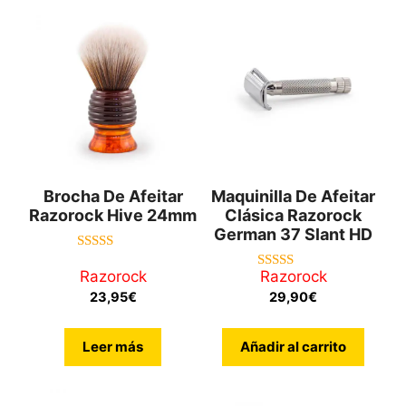
Brocha De Afeitar
Maquinilla De Afeitar
Razorock Hive 24mm
Clásica Razorock
German 37 Slant HD
4.85
de 5
Razorock
Razorock
4.82
de 5
23,95
€
29,90
€
Leer más
Añadir al carrito