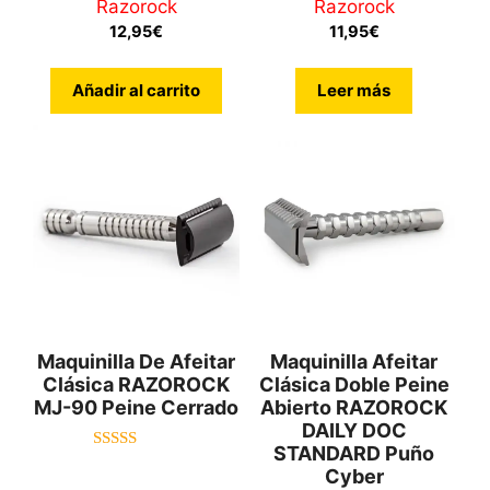
Razorock
Razorock
0
0
d
d
12,95
€
11,95
€
e
e
5
5
Añadir al carrito
Leer más
Maquinilla De Afeitar
Maquinilla Afeitar
Clásica RAZOROCK
Clásica Doble Peine
MJ-90 Peine Cerrado
Abierto RAZOROCK
DAILY DOC
STANDARD Puño
5.00
Cyber
de 5