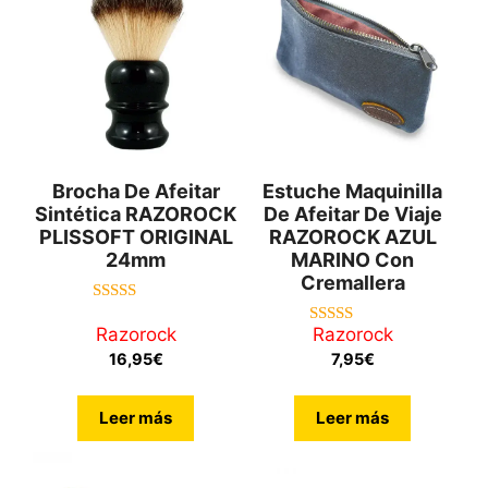
Brocha De Afeitar
Estuche Maquinilla
Sintética RAZOROCK
De Afeitar De Viaje
PLISSOFT ORIGINAL
RAZOROCK AZUL
24mm
MARINO Con
Cremallera
4.75
de 5
Razorock
Razorock
5.00
de 5
16,95
€
7,95
€
Leer más
Leer más