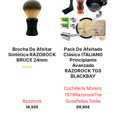
Brocha De Afeitar
Pack De Afeitado
Sintética RAZOROCK
Clásico ITALIANO
BRUCE 24mm
Principiante
Avanzado
RAZOROCK TGS
5.00
BLACKBAY
de 5
Cuchillería Moreno
0
d
1979
Razorock
The
e
5
Razorock
Goodfellas Smile
16,95
€
99,90
€