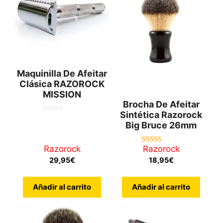
Maquinilla De Afeitar
Clásica RAZOROCK
MISSION
Brocha De Afeitar
Sintética Razorock
0
Big Bruce 26mm
d
e
5
Razorock
Razorock
5.00
de 5
29,95
€
18,95
€
Añadir al carrito
Añadir al carrito