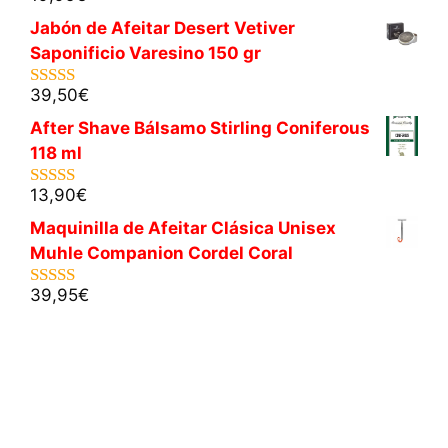
5.00
de 5
Jabón de Afeitar Desert Vetiver
Saponificio Varesino 150 gr
39,50
€
5.00
de 5
After Shave Bálsamo Stirling Coniferous
118 ml
13,90
€
5.00
de 5
Maquinilla de Afeitar Clásica Unisex
Muhle Companion Cordel Coral
39,95
€
5.00
de 5