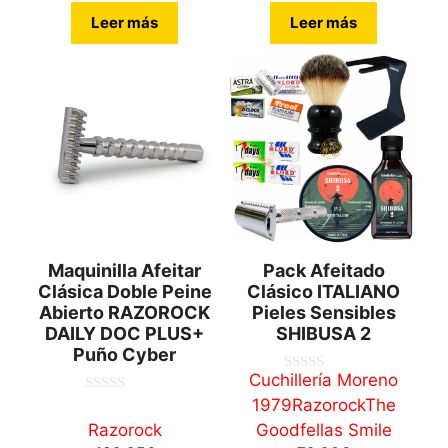
Leer más
Leer más
Maquinilla Afeitar
Pack Afeitado
Clásica Doble Peine
Clásico ITALIANO
Abierto RAZOROCK
Pieles Sensibles
DAILY DOC PLUS+
SHIBUSA 2
Puño Cyber
Cuchillería Moreno
0
d
1979
Razorock
The
0
e
d
5
Razorock
Goodfellas Smile
e
5