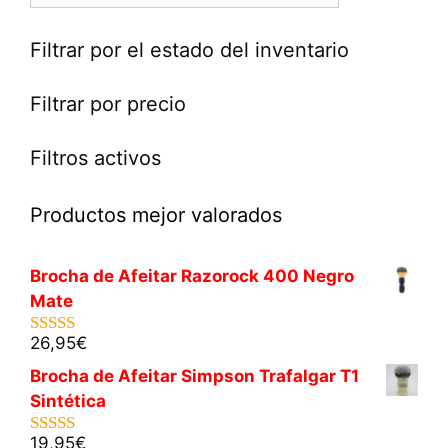
Filtrar por el estado del inventario
Filtrar por precio
Filtros activos
Productos mejor valorados
Brocha de Afeitar Razorock 400 Negro
Mate
26,95
€
5.00
de 5
Brocha de Afeitar Simpson Trafalgar T1
Sintética
19,95
€