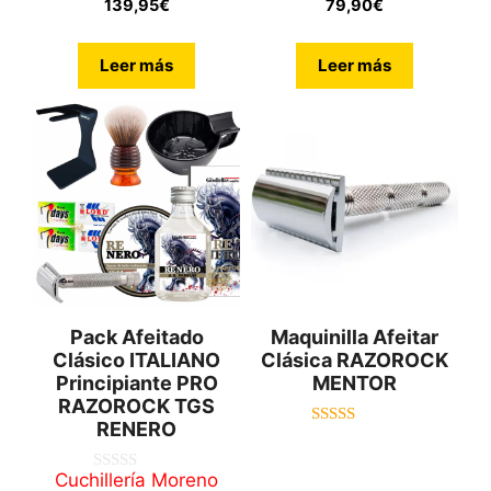
139,95
€
79,90
€
Leer más
Leer más
Pack Afeitado
Maquinilla Afeitar
Clásico ITALIANO
Clásica RAZOROCK
Principiante PRO
MENTOR
RAZOROCK TGS
RENERO
5.00
de 5
Cuchillería Moreno
0