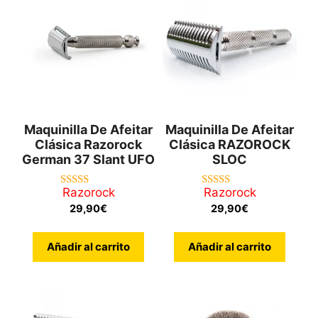
Maquinilla De Afeitar
Maquinilla De Afeitar
Clásica Razorock
Clásica RAZOROCK
German 37 Slant UFO
SLOC
Razorock
Razorock
4.83
5.00
de 5
de 5
29,90
€
29,90
€
Añadir al carrito
Añadir al carrito