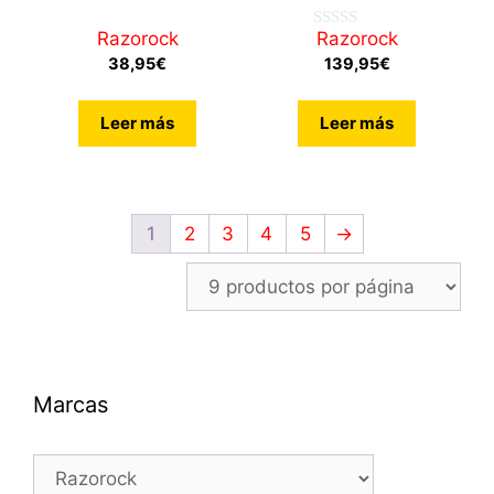
Razorock
Razorock
0
d
38,95
€
139,95
€
e
5
Leer más
Leer más
1
2
3
4
5
→
Marcas