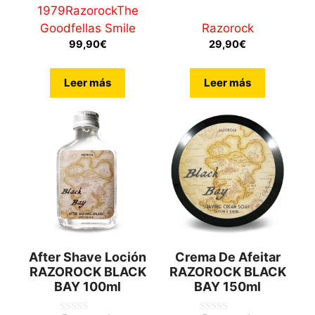
d
1979
Razorock
The
e
5
Goodfellas Smile
Razorock
99,90
€
29,90
€
Leer más
Leer más
After Shave Loción
Crema De Afeitar
RAZOROCK BLACK
RAZOROCK BLACK
BAY 100ml
BAY 150ml