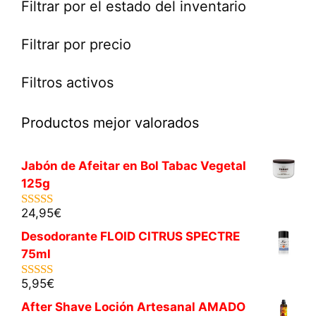
Filtrar por el estado del inventario
Filtrar por precio
Filtros activos
Productos mejor valorados
Jabón de Afeitar en Bol Tabac Vegetal
125g
24,95
€
5.00
de 5
Desodorante FLOID CITRUS SPECTRE
75ml
5,95
€
5.00
de 5
After Shave Loción Artesanal AMADO