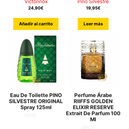
Victorinox
Pino Silvestre
0
5.00
d
de 5
24,90
€
19,95
€
e
5
Añadir al carrito
Leer más
Eau De Toilette PINO
Perfume Árabe
SILVESTRE ORIGINAL
RIIFFS GOLDEN
Spray 125ml
ELIXIR RESERVE
Extrait De Parfum 100
Ml
0
d