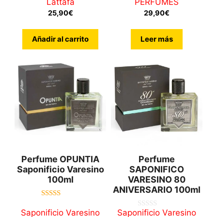
Lattafa
PERFUMES
e
5
25,90
€
29,90
€
Añadir al carrito
Leer más
Perfume OPUNTIA
Perfume
Saponificio Varesino
SAPONIFICO
100ml
VARESINO 80
ANIVERSARIO 100ml
5.00
de 5
Saponificio Varesino
Saponificio Varesino
0