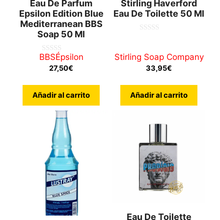
Eau De Parfum
Stirling Haverford
Epsilon Edition Blue
Eau De Toilette 50 Ml
Mediterranean BBS
Soap 50 Ml
0
d
e
BBS
Épsilon
Stirling Soap Company
0
5
d
27,50
€
33,95
€
e
5
Añadir al carrito
Añadir al carrito
Eau De Toilette