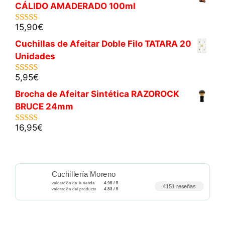
CÁLIDO AMADERADO 100ml
15,90
€
5.00
de 5
Cuchillas de Afeitar Doble Filo TATARA 20
Unidades
5,95
€
5.00
de 5
Brocha de Afeitar Sintética RAZOROCK
BRUCE 24mm
16,95
€
5.00
de 5
Cuchillería Moreno
valoración de la tienda
4.95 / 5
4151 reseñas
valoración del producto
4.83 / 5