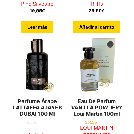
e
Pino Silvestre
Riiffs
5
0
d
19,95
€
29,90
€
e
5
Leer más
Añadir al carrito
Perfume Árabe
Eau De Parfum
LATTAFFA AJAYEB
VANILLA POWDERY
DUBAI 100 Ml
Loui Martin 100ml
LOUI MARTIN
0
5.00
d
de 5