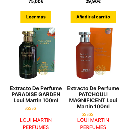
5
5
75,00
€
29,90
€
Leer más
Añadir al carrito
Extracto De Perfume
Extracto De Perfume
PARADISE GARDEN
PATCHOULI
Loui Martin 100ml
MAGNIFICENT Loui
Martin 100ml
5.00
de 5
LOUI MARTIN
LOUI MARTIN
5.00
de 5
PERFUMES
PERFUMES