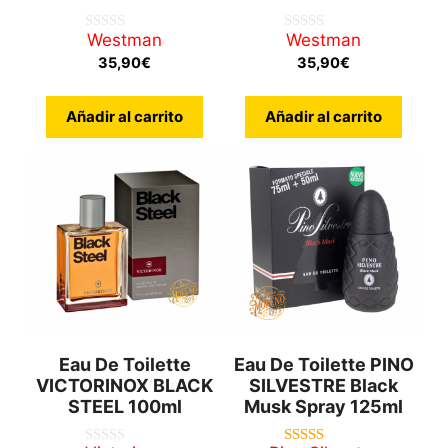
Westman
Westman
0
0
d
d
35,90
€
35,90
€
e
e
5
5
Añadir al carrito
Añadir al carrito
Eau De Toilette
Eau De Toilette PINO
VICTORINOX BLACK
SILVESTRE Black
STEEL 100ml
Musk Spray 125ml