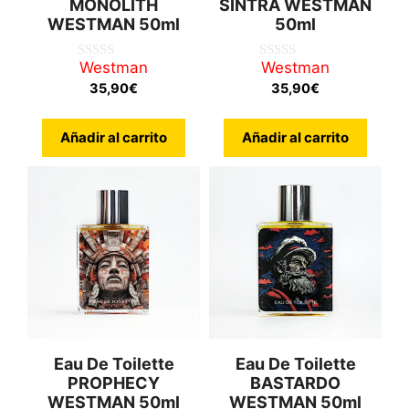
MONOLITH
SINTRA WESTMAN
WESTMAN 50ml
50ml
Westman
Westman
0
0
d
d
35,90
€
35,90
€
e
e
5
5
Añadir al carrito
Añadir al carrito
Eau De Toilette
Eau De Toilette
PROPHECY
BASTARDO
WESTMAN 50ml
WESTMAN 50ml