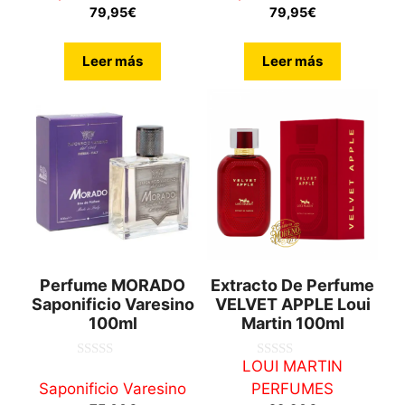
d
79,95
€
79,95
€
e
5
Leer más
Leer más
Perfume MORADO
Extracto De Perfume
Saponificio Varesino
VELVET APPLE Loui
100ml
Martin 100ml
LOUI MARTIN
0
0
d
d
Saponificio Varesino
PERFUMES
e
e