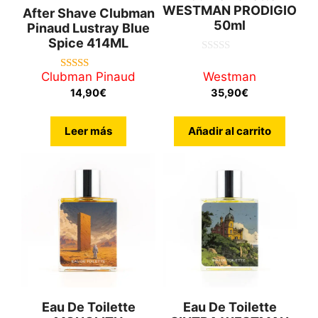
WESTMAN PRODIGIO
After Shave Clubman
50ml
Pinaud Lustray Blue
Spice 414ML
0
d
Clubman Pinaud
Westman
4.71
e
de 5
5
14,90
€
35,90
€
Leer más
Añadir al carrito
Eau De Toilette
Eau De Toilette