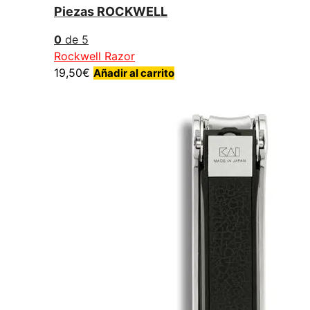
Piezas ROCKWELL
0
de 5
Rockwell Razor
19,50
€
Añadir al carrito