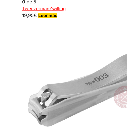
0
de 5
Tweezerman
Zwilling
19,95
€
Leer más