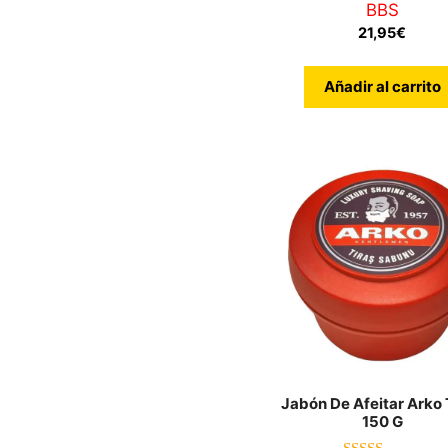
BBS
0
d
21,95
€
e
5
Añadir al carrito
Jabón De Afeitar Arko 
150 G