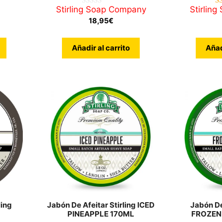
Stirling Soap Company
Stirlin
0
d
18,95
€
e
5
Añadir al carrito
Añad
ling
Jabón De Afeitar Stirling ICED
Jabón De
PINEAPPLE 170ML
FROZEN