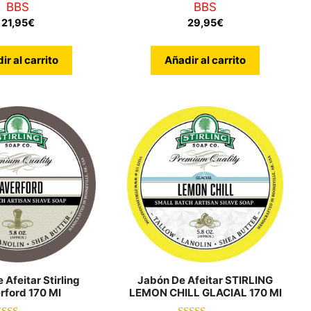
BBS
BBS
5.00
de 5
21,95
€
29,95
€
ir al carrito
Añadir al carrito
 Afeitar Stirling
Jabón De Afeitar STIRLING
rford 170 Ml
LEMON CHILL GLACIAL 170 Ml