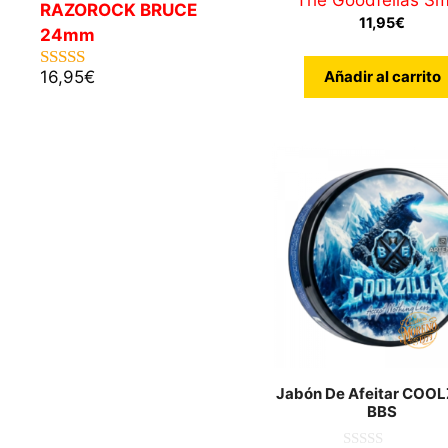
The Goodfellas Sm
RAZOROCK BRUCE
11,95
€
24mm
16,95
€
Añadir al carrito
5.00
de 5
Jabón De Afeitar COOL
BBS