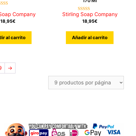
170 Ml
5.00
g Soap Company
Stirling Soap Company
de 5
4.75
de 5
18,95
€
18,95
€
ir al carrito
Añadir al carrito
9
→