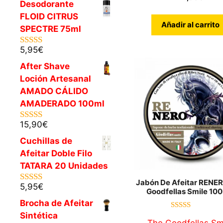
Desodorante
FLOID CITRUS
Añadir al carrito
SPECTRE 75ml
5,95
€
5.00
de 5
After Shave
Loción Artesanal
AMADO CÁLIDO
AMADERADO 100ml
15,90
€
5.00
de 5
Cuchillas de
Afeitar Doble Filo
TATARA 20 Unidades
Jabón De Afeitar RENE
5,95
€
5.00
de 5
Goodfellas Smile 10
Brocha de Afeitar
Sintética
4.66
de 5