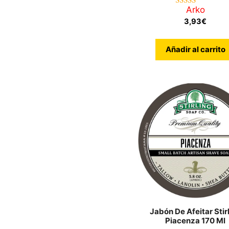
Arko
4.33
de 5
3,93
€
Añadir al carrito
Jabón De Afeitar Stir
Piacenza 170 Ml