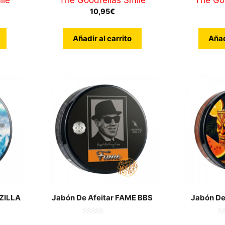
ile
The Goodfellas Smile
The Goo
e
10,95
€
5
Añadir al carrito
Añad
ZILLA
Jabón De Afeitar FAME BBS
Jabón De 
0
0