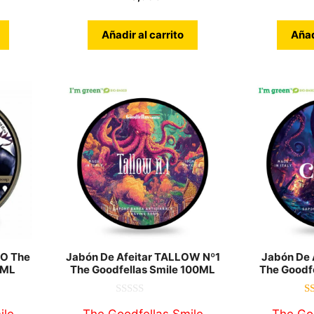
Añadir al carrito
Añad
RO The
Jabón De Afeitar TALLOW Nº1
Jabón De A
0ML
The Goodfellas Smile 100ML
The Goodf
0
d