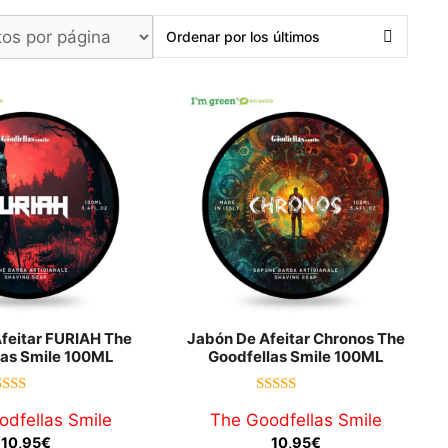
feitar FURIAH The
Jabón De Afeitar Chronos The
las Smile 100ML
Goodfellas Smile 100ML
4.75
4.79
dfellas Smile
The Goodfellas Smile
de 5
de 5
10,95
€
10,95
€