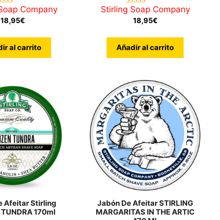
g Soap Company
Stirling Soap Company
4.50
5.00
de 5
de 5
18,95
€
18,95
€
ir al carrito
Añadir al carrito
 Afeitar Stirling
Jabón De Afeitar STIRLING
 TUNDRA 170ml
MARGARITAS IN THE ARTIC