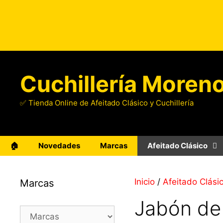
Saltar
al
contenido
Cuchillería Moren
✅ Tienda Online de Afeitado Clásico y Cuchillería
🏠
Novedades
Marcas
Afeitado Clásico
Inicio
/
Afeitado Clási
Marcas
Jabón de 