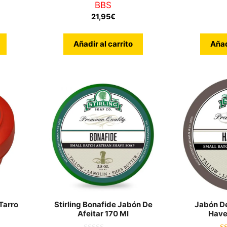
BBS
d
d
e
e
21,95
€
5
5
Añadir al carrito
Añad
Tarro
Stirling Bonafide Jabón De
Jabón De
Afeitar 170 Ml
Have