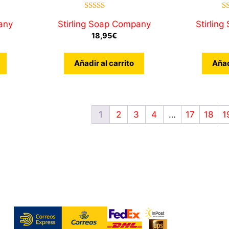
5.00
any
Stirling Soap Company
Stirlin
de 5
18,95
€
Añadir al carrito
Añad
1
2
3
4
…
17
18
1