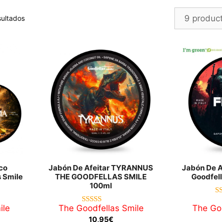
Ordenado
ultados
por
los
últimos
co
Jabón De Afeitar TYRANNUS
Jabón De A
 Smile
THE GOODFELLAS SMILE
Goodfel
100ml
ile
The Goodfellas Smile
The Goo
5.00
de 5
10,95
€