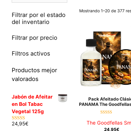
Mostrando 1–20 de 377 res
Filtrar por el estado
del inventario
Filtrar por precio
Filtros activos
Productos mejor
valorados
Jabón de Afeitar
Pack Afeitado Clási
en Bol Tabac
PANAMA The Goodfellas
Vegetal 125g
5.00
The Goodfellas Sm
de 5
24,95
€
5.00
de 5
24,95
€