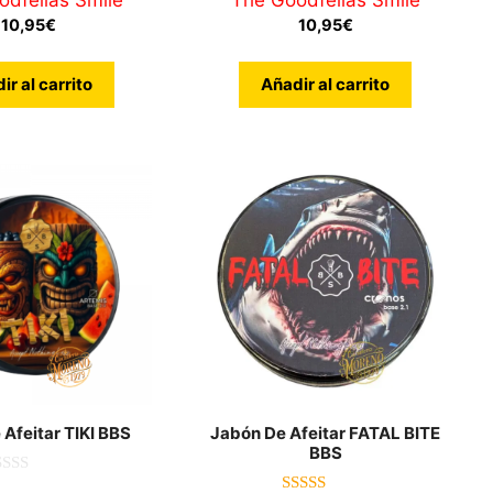
dfellas Smile
The Goodfellas Smile
5.00
de 5
10,95
€
10,95
€
ir al carrito
Añadir al carrito
Afeitar TIKI BBS
Jabón De Afeitar FATAL BITE
BBS