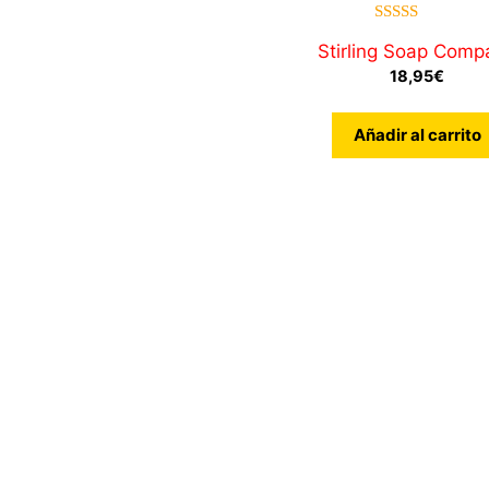
5.00
Stirling Soap Comp
de 5
18,95
€
Añadir al carrito