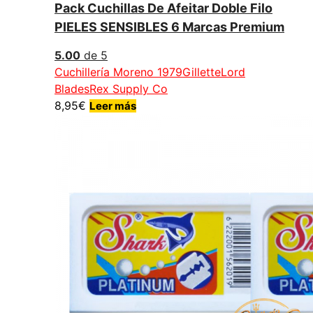
Pack Cuchillas De Afeitar Doble Filo
PIELES SENSIBLES 6 Marcas Premium
5.00
de 5
Cuchillería Moreno 1979
Gillette
Lord
Blades
Rex Supply Co
8,95
€
Leer más