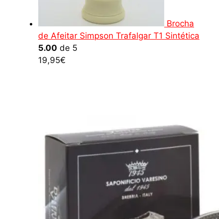
Brocha
de Afeitar Simpson Trafalgar T1 Sintética
5.00
de 5
19,95
€