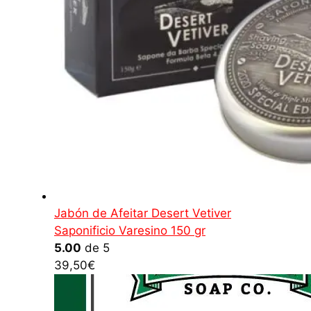
Jabón de Afeitar Desert Vetiver
Saponificio Varesino 150 gr
5.00
de 5
39,50
€