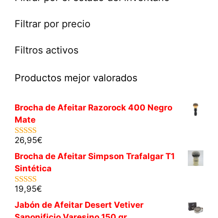
Filtrar por precio
Filtros activos
Productos mejor valorados
Brocha de Afeitar Razorock 400 Negro
Mate
26,95
€
5.00
de 5
Brocha de Afeitar Simpson Trafalgar T1
Sintética
19,95
€
5.00
de 5
Jabón de Afeitar Desert Vetiver
Saponificio Varesino 150 gr