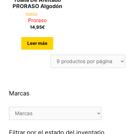
PRORASO Algodón
Proraso
5.00
de 5
14,95
€
Leer más
Marcas
Filtrar por el estado del inventario