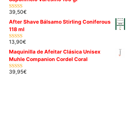
39,50
€
5.00
de 5
After Shave Bálsamo Stirling Coniferous
118 ml
13,90
€
5.00
de 5
Maquinilla de Afeitar Clásica Unisex
Muhle Companion Cordel Coral
39,95
€
5.00
de 5