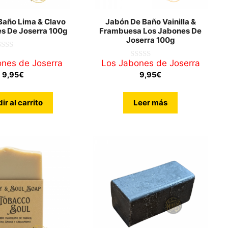
Baño Lima & Clavo
Jabón De Baño Vainilla &
s De Joserra 100g
Frambuesa Los Jabones De
Joserra 100g
nes de Joserra
Los Jabones de Joserra
0
d
9,95
€
9,95
€
e
5
ir al carrito
Leer más