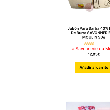
Jabón Para Barba 40% 
De Burra SAVONNERI
MOULIN 50g
La Savonnerie du Mo
5.00
de 5
12,95
€
Añadir al carrito