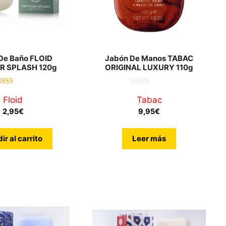
De Baño FLOID
Jabón De Manos TABAC
R SPLASH 120g
ORIGINAL LUXURY 110g
5.00
0
Floid
Tabac
de 5
d
e
2,95
€
9,95
€
5
ir al carrito
Leer más