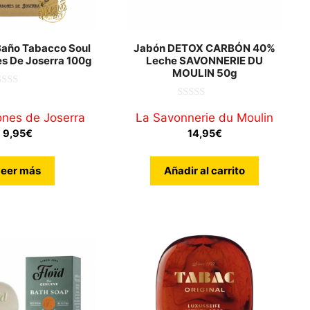
Baño Tabacco Soul
Jabón DETOX CARBÓN 40%
s De Joserra 100g
Leche SAVONNERIE DU
MOULIN 50g
0
nes de Joserra
La Savonnerie du Moulin
d
e
9,95
€
14,95
€
5
Leer más
Añadir al carrito