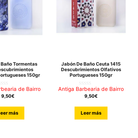
 Baño Tormentas
Jabón De Baño Ceuta 1415
escubrimientos
Descubrimientos Olfativos
Portugueses 150gr
Portugueses 150gr
rbearia de Bairro
Antiga Barbearia de Bairro
0
d
9,50
€
9,50
€
e
5
Leer más
Leer más