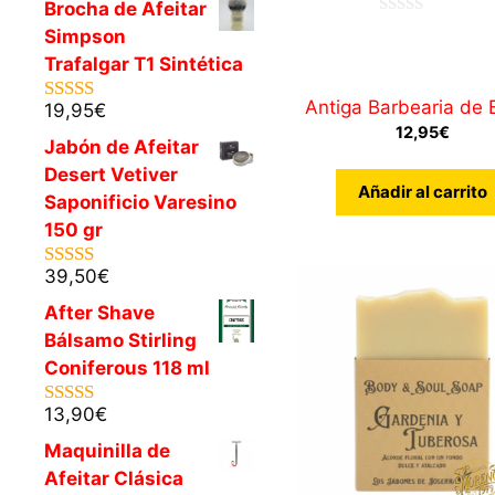
Brocha de Afeitar
0
Simpson
d
e
Trafalgar T1 Sintética
5
Antiga Barbearia de B
19,95
€
5.00
de 5
12,95
€
Jabón de Afeitar
Desert Vetiver
Añadir al carrito
Saponificio Varesino
150 gr
39,50
€
5.00
de 5
After Shave
Bálsamo Stirling
Coniferous 118 ml
13,90
€
5.00
de 5
Maquinilla de
Afeitar Clásica