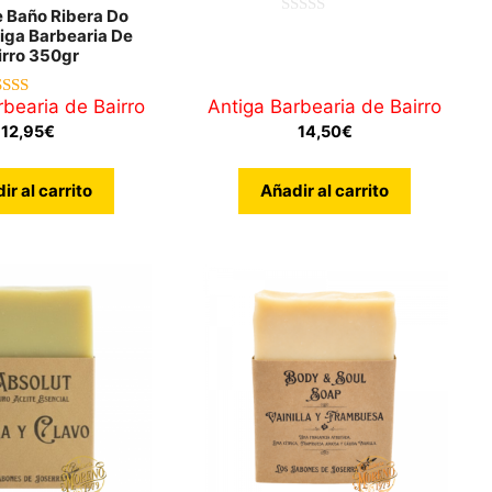
 Baño Ribera Do
0
iga Barbearia De
d
irro 350gr
e
5
rbearia de Bairro
Antiga Barbearia de Bairro
5.00
de 5
12,95
€
14,50
€
ir al carrito
Añadir al carrito