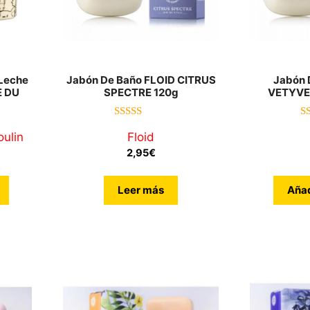
Leche
Jabón De Baño FLOID CITRUS
Jabón 
E DU
SPECTRE 120g
VETYVE
5.00
ulin
Floid
de 5
2,95
€
Leer más
Añad