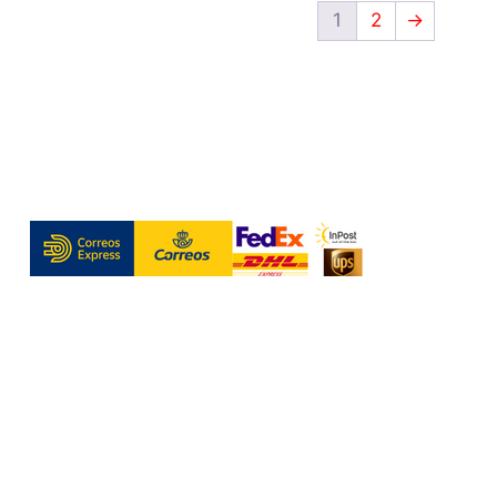
1
2
→