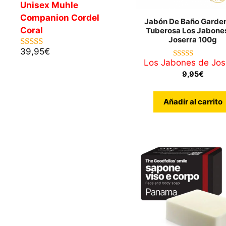
Unisex Muhle
Companion Cordel
Jabón De Baño Garden
Coral
Tuberosa Los Jabone
Joserra 100g
39,95
€
5.00
de 5
Los Jabones de Jos
5.00
de 5
9,95
€
Añadir al carrito