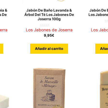
ia &
Jabón De Baño Lavanda &
Jabón De 
s De
Árbol Del Té Los Jabones De
Los Jabone
Joserra 100g
0
erra
Los Jabones de Joserra
Los Jabo
d
0
e
d
9,95
€
5
e
5
Añadir al carrito
Añad