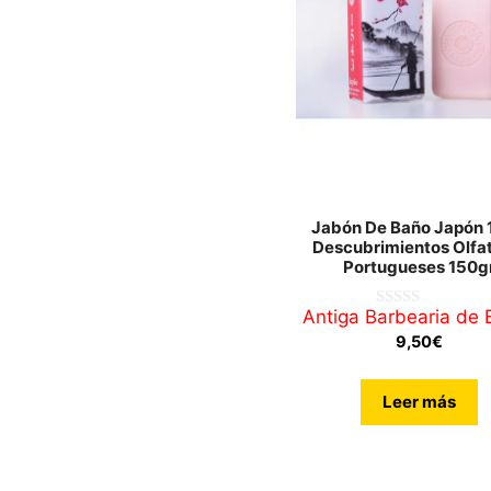
Jabón De Baño Japón 
Descubrimientos Olfa
Portugueses 150g
Antiga Barbearia de B
0
d
9,50
€
e
5
Leer más