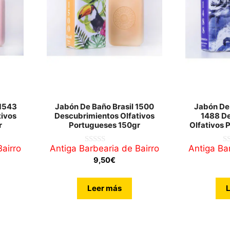
1543
Jabón De Baño Brasil 1500
Jabón De
tivos
Descubrimientos Olfativos
1488 D
r
Portugueses 150gr
Olfativos 
airro
Antiga Barbearia de Bairro
Antiga Ba
0
0
d
d
9,50
€
e
e
5
5
Leer más