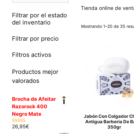
Tienda online de vent
Filtrar por el estado
del inventario
Mostrando 1–20 de 35 res
Filtrar por precio
Filtros activos
Productos mejor
valorados
Brocha de Afeitar
Razorock 400
Negro Mate
Jabón Con Colgador C
Antigua Barberia De B
26,95
€
350gr
5.00
de 5