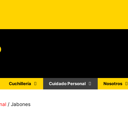
o
Cuchillería
Cuidado Personal
Nosotros
nal
/ Jabones