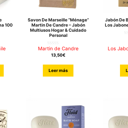
e
Savon De Marseille “Ménage”
Jabón De 
ma 100
Martin De Candre – Jabón
Los Jabone
Multiusos Hogar & Cuidado
Personal
0
d
e
ile
Martin de Candre
Los Jabo
0
5
d
13,50
€
e
5
Leer más