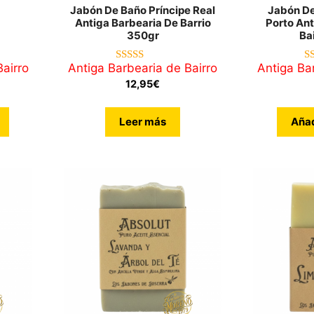
Jabón De Baño Príncipe Real
Jabón De
Antiga Barbearia De Barrio
Porto Ant
350gr
Ba
airro
Antiga Barbearia de Bairro
Antiga Ba
5.00
de 5
12,95
€
Leer más
Añad