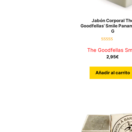
Jabón Corporal Th
Goodfellas’ Smile Pana
G
3.00
The Goodfellas Sm
de 5
2,95
€
Añadir al carrito