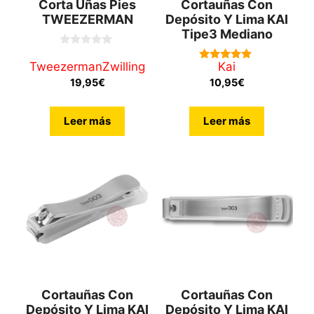
Corta Uñas Pies
Cortauñas Con
TWEEZERMAN
Depósito Y Lima KAI
Tipe3 Mediano
0
d
Tweezerman
Zwilling
Kai
5.00
e
de 5
19,95
€
10,95
€
5
Leer más
Leer más
Cortauñas Con
Cortauñas Con
Depósito Y Lima KAI
Depósito Y Lima KAI