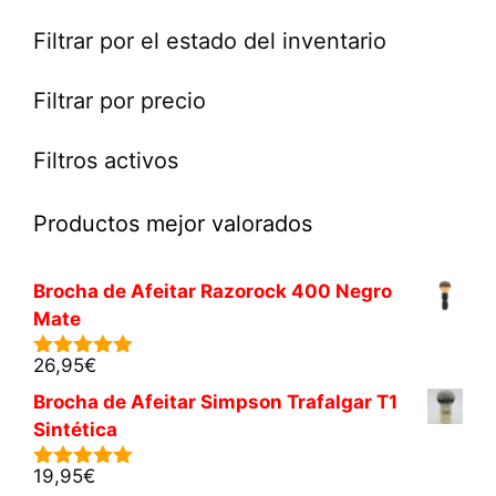
Filtrar por el estado del inventario
Filtrar por precio
Filtros activos
Productos mejor valorados
Brocha de Afeitar Razorock 400 Negro
Mate
26,95
€
5.00
de 5
Brocha de Afeitar Simpson Trafalgar T1
Sintética
19,95
€
5.00
de 5