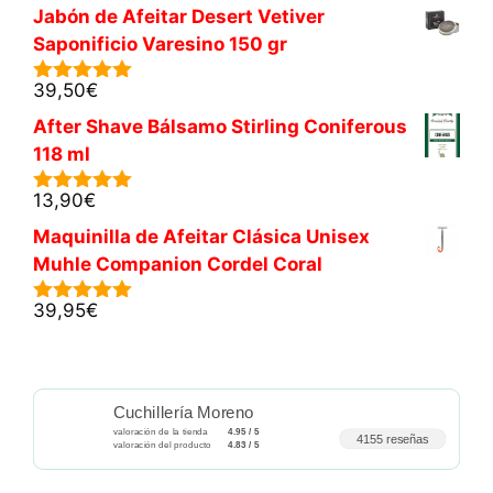
Jabón de Afeitar Desert Vetiver
Saponificio Varesino 150 gr
39,50
€
5.00
de 5
After Shave Bálsamo Stirling Coniferous
118 ml
13,90
€
5.00
de 5
Maquinilla de Afeitar Clásica Unisex
Muhle Companion Cordel Coral
39,95
€
5.00
de 5
Cuchillería Moreno
valoración de la tienda
4.95 / 5
4155 reseñas
valoración del producto
4.83 / 5