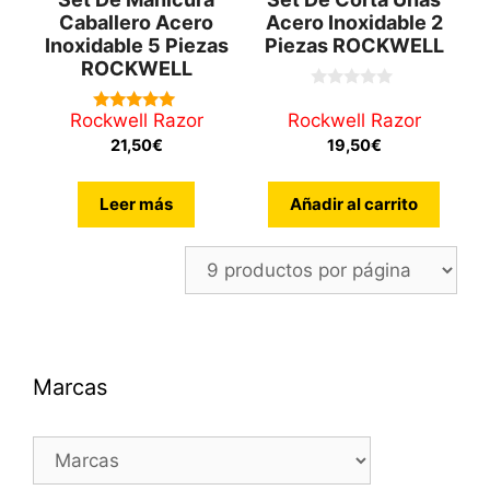
Caballero Acero
Acero Inoxidable 2
Inoxidable 5 Piezas
Piezas ROCKWELL
ROCKWELL
0
d
Rockwell Razor
Rockwell Razor
5.00
e
de 5
21,50
€
19,50
€
5
Leer más
Añadir al carrito
Marcas