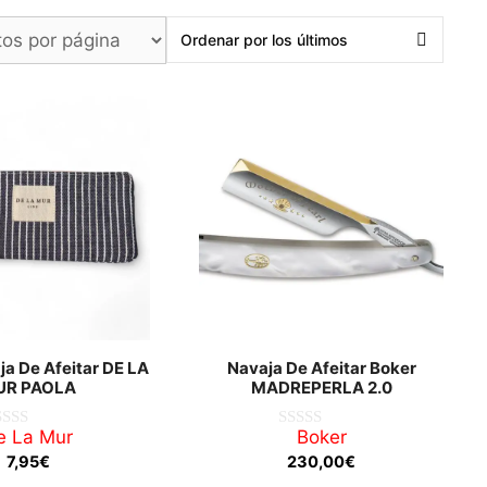
a De Afeitar DE LA
Navaja De Afeitar Boker
UR PAOLA
MADREPERLA 2.0
e La Mur
Boker
0
d
7,95
€
230,00
€
e
5