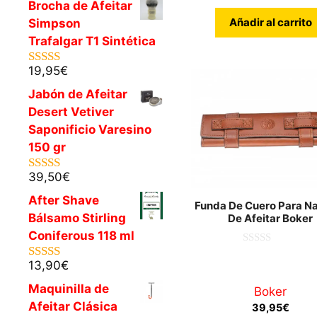
Brocha de Afeitar
Añadir al carrito
Simpson
Trafalgar T1 Sintética
19,95
€
5.00
de 5
Jabón de Afeitar
Desert Vetiver
Saponificio Varesino
150 gr
39,50
€
5.00
de 5
After Shave
Funda De Cuero Para N
Bálsamo Stirling
De Afeitar Boker
Coniferous 118 ml
0
d
13,90
€
5.00
de 5
e
5
Maquinilla de
Boker
Afeitar Clásica
39,95
€