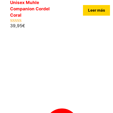
Unisex Muhle
Companion Cordel
Leer más
Coral
39,95
€
5.00
de 5