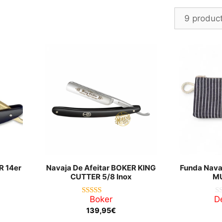
Ordenado
por
los
últimos
R 14er
Navaja De Afeitar BOKER KING
Funda Navaj
CUTTER 5/8 Inox
M
Boker
D
4.00
0
de 5
d
139,95
€
e
5