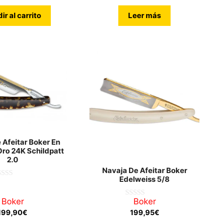
ir al carrito
Leer más
 Afeitar Boker En
ro 24K Schildpatt
2.0
Navaja De Afeitar Boker
Edelweiss 5/8
Boker
Boker
0
d
199,90
€
199,95
€
e