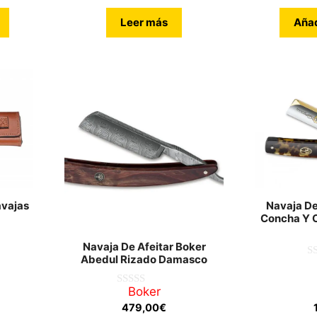
Leer más
Añad
avajas
Navaja De
Concha Y O
Navaja De Afeitar Boker
Abedul Rizado Damasco
0
d
e
Boker
0
5
d
479,00
€
e