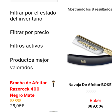
Mostrando los 8 resultados
Filtrar por el estado
del inventario
Filtrar por precio
Filtros activos
Productos mejor
valorados
Brocha de Afeitar
Navaja De Afeitar BOKE
Razorock 400
Negro Mate
0
Boker
d
e
26,95
€
389,00
€
5.00
de 5
5