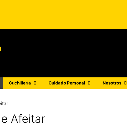
o
Cuchillería
Cuidado Personal
Nosotros
itar
e Afeitar