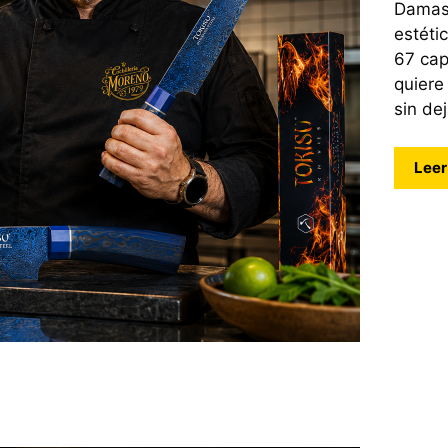
Damasc
estéti
67 cap
quiere
sin de
Leer