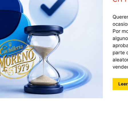
Querem
ocasio
Por mo
alguno
aproba
parte 
aleato
vended
Leer