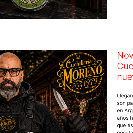
Nov
Cuc
nue
Llegan
son pa
en Arg
años h
que es
nosotr