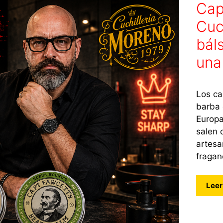
Cap
Cuc
bál
una
Los ca
barba 
Europa
salen 
artesa
fragan
Leer