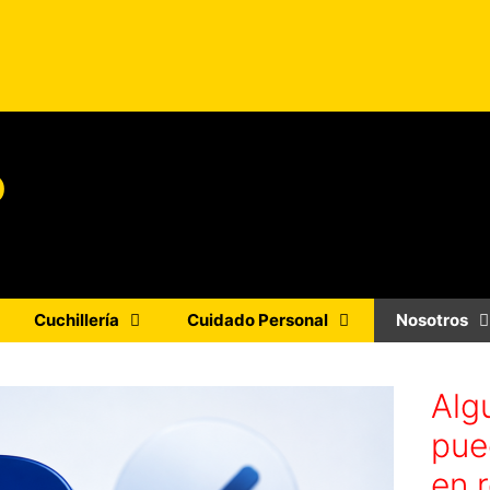
o
Cuchillería
Cuidado Personal
Nosotros
Alg
pue
en r