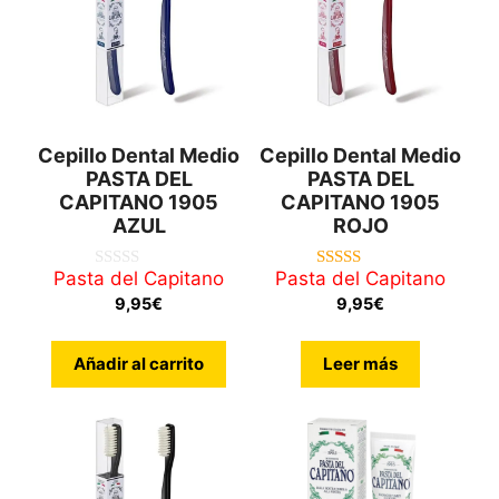
Cepillo Dental Medio
Cepillo Dental Medio
PASTA DEL
PASTA DEL
CAPITANO 1905
CAPITANO 1905
AZUL
ROJO
Pasta del Capitano
Pasta del Capitano
0
5.00
d
de 5
9,95
€
9,95
€
e
5
Añadir al carrito
Leer más