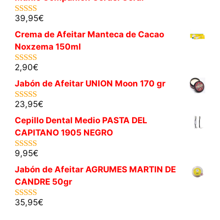
39,95
€
5.00
de 5
Crema de Afeitar Manteca de Cacao
Noxzema 150ml
2,90
€
5.00
de 5
Jabón de Afeitar UNION Moon 170 gr
23,95
€
5.00
de 5
Cepillo Dental Medio PASTA DEL
CAPITANO 1905 NEGRO
9,95
€
5.00
de 5
Jabón de Afeitar AGRUMES MARTIN DE
CANDRE 50gr
35,95
€
5.00
de 5