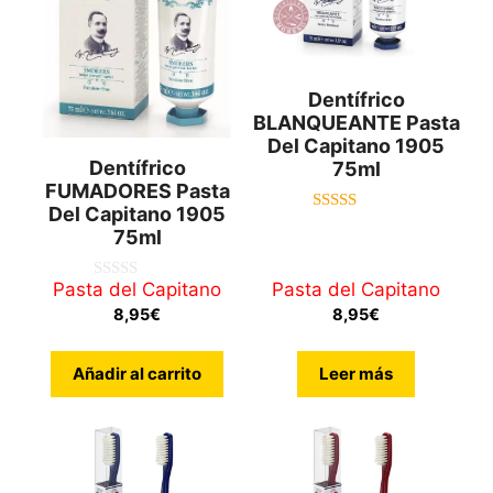
Dentífrico
BLANQUEANTE Pasta
Del Capitano 1905
Dentífrico
75ml
FUMADORES Pasta
Del Capitano 1905
4.67
75ml
de 5
Pasta del Capitano
Pasta del Capitano
0
d
8,95
€
8,95
€
e
5
Añadir al carrito
Leer más