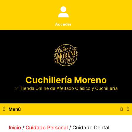
Saltar
al
contenido
Acceder
Cuchillería Moreno
✅ Tienda Online de Afeitado Clásico y Cuchillería
Menú
Inicio
/
Cuidado Personal
/ Cuidado Dental