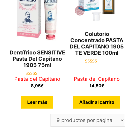
Colutorio
Concentrado PASTA
DEL CAPITANO 1905
Dentífrico SENSITIVE
TE VERDE 100ml
Pasta Del Capitano
1905 75ml
3.00
de 5
Pasta del Capitano
Pasta del Capitano
5.00
de 5
8,95
€
14,50
€
Leer más
Añadir al carrito