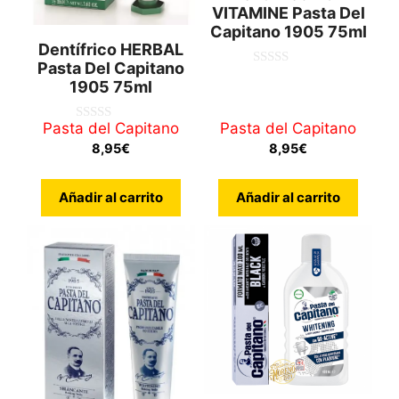
VITAMINE Pasta Del
Capitano 1905 75ml
Dentífrico HERBAL
Pasta Del Capitano
0
1905 75ml
d
e
5
Pasta del Capitano
Pasta del Capitano
0
d
8,95
€
8,95
€
e
5
Añadir al carrito
Añadir al carrito