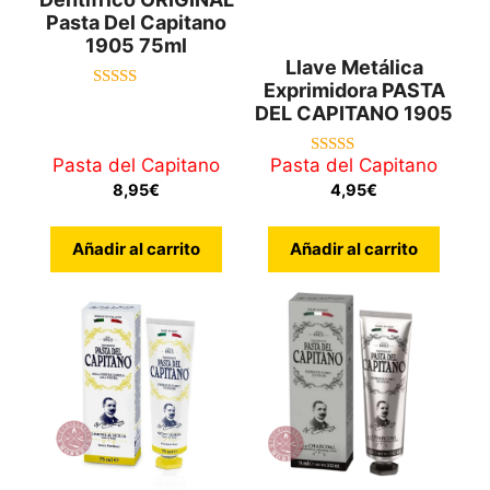
Pasta Del Capitano
1905 75ml
Llave Metálica
Exprimidora PASTA
5.00
DEL CAPITANO 1905
de 5
Pasta del Capitano
Pasta del Capitano
4.75
de 5
8,95
€
4,95
€
Añadir al carrito
Añadir al carrito