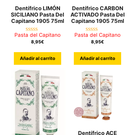
Dentífrico LIMÓN
Dentífrico CARBON
SICILIANO Pasta Del
ACTIVADO Pasta Del
Capitano 1905 75ml
Capitano 1905 75ml
Pasta del Capitano
Pasta del Capitano
5.00
4.50
de 5
de 5
8,95
€
8,95
€
Añadir al carrito
Añadir al carrito
Dentífrico ACE