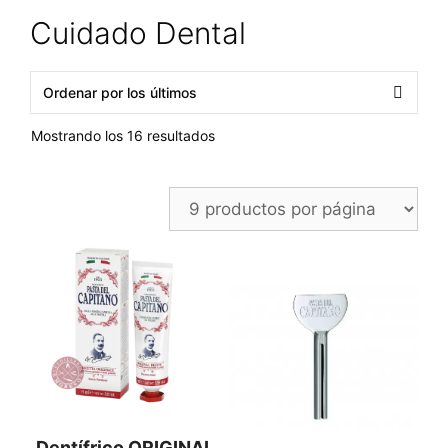
Cuidado Dental
Ordenado
Mostrando los 16 resultados
por
los
últimos
Dentífrico ORIGINAL