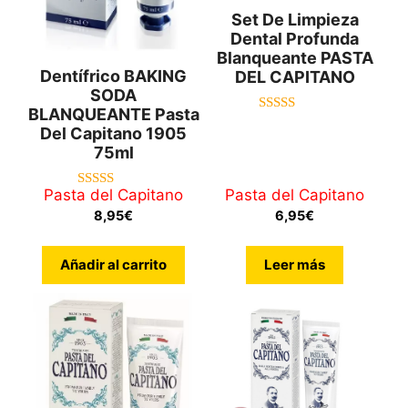
Set De Limpieza
Dental Profunda
Blanqueante PASTA
Dentífrico BAKING
DEL CAPITANO
SODA
BLANQUEANTE Pasta
5.00
Del Capitano 1905
de 5
75ml
Pasta del Capitano
Pasta del Capitano
4.00
de 5
8,95
€
6,95
€
Añadir al carrito
Leer más