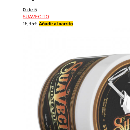
0
de 5
SUAVECITO
16,95
€
Añadir al carrito