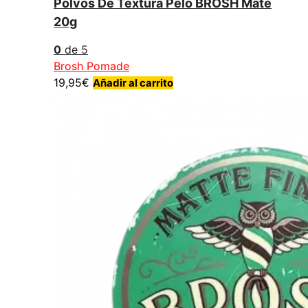
Polvos De Textura Pelo BROSH Mate
20g
0
de 5
Brosh Pomade
19,95
€
Añadir al carrito