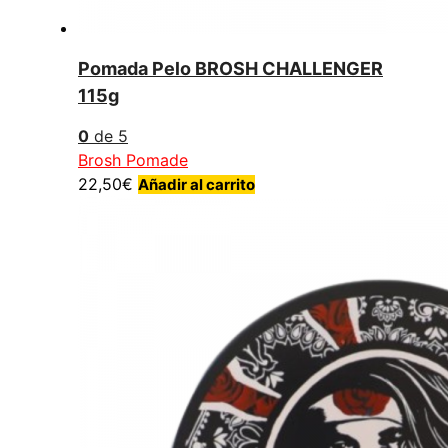
Pomada Pelo BROSH CHALLENGER
115g
0
de 5
Brosh Pomade
22,50
€
Añadir al carrito