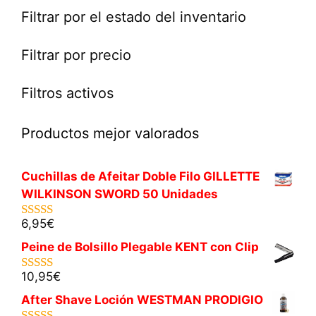
Filtrar por el estado del inventario
Filtrar por precio
Filtros activos
Productos mejor valorados
Cuchillas de Afeitar Doble Filo GILLETTE
WILKINSON SWORD 50 Unidades
6,95
€
5.00
de 5
Peine de Bolsillo Plegable KENT con Clip
10,95
€
5.00
de 5
After Shave Loción WESTMAN PRODIGIO