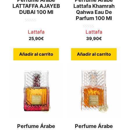
LATTAFFA AJAYEB
Lattafa Khamrah
DUBAI 100 Ml
Qahwa Eau De
Parfum 100 Ml
0
d
Lattafa
Lattafa
0
e
d
25,90
€
39,90
€
5
e
5
Añadir al carrito
Añadir al carrito
Perfume Árabe
Perfume Árabe