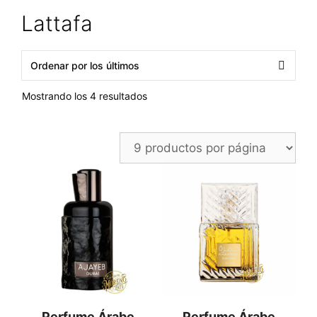
Lattafa
Ordenado
Mostrando los 4 resultados
por
los
últimos
Perfume Árabe
Perfume Árabe