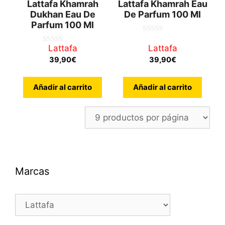
Lattafa Khamrah
Lattafa Khamrah Eau
Dukhan Eau De
De Parfum 100 Ml
Parfum 100 Ml
0
d
Lattafa
Lattafa
0
e
d
39,90
€
39,90
€
5
e
5
Añadir al carrito
Añadir al carrito
Marcas