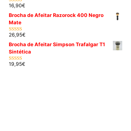
16,90
€
5.00
de 5
Brocha de Afeitar Razorock 400 Negro
Mate
26,95
€
5.00
de 5
Brocha de Afeitar Simpson Trafalgar T1
Sintética
19,95
€
5.00
de 5