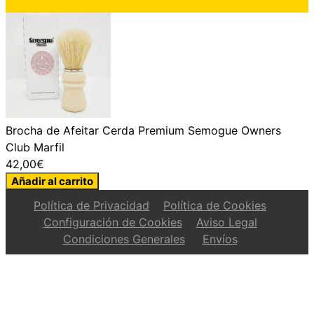
Brocha de Afeitar Cerda Premium Semogue Owners
Club Marfil
42,00
€
Brocha
Añadir al carrito
de
Política de Privacidad
Política de Cookies
Afeitar
Configuración de Cookies
Aviso Legal
Cerda
Condiciones Generales
Envíos
Premium
Semogue
Owners
Club