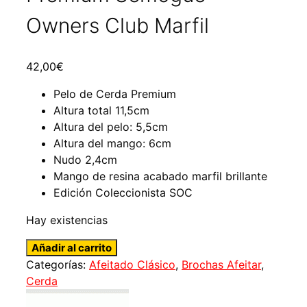
Owners Club Marfil
42,00
€
Pelo de Cerda Premium
Altura total 11,5cm
Altura del pelo: 5,5cm
Altura del mango: 6cm
Nudo 2,4cm
Mango de resina acabado marfil brillante
Edición Coleccionista SOC
Hay existencias
Brocha
Añadir al carrito
de
Categorías:
Afeitado Clásico
,
Brochas Afeitar
,
Afeitar
Cerda
Cerda