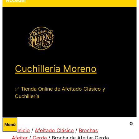
Acceder
Cuchillería Moreno
✅ Tienda Online de Afeitado Clásico y
Cuchillería
0
Menú
Inicio
/
Afeitado Clásico
/
Brochas
Afeitar
/
Cerda
/ Brocha de Afeitar Cerda