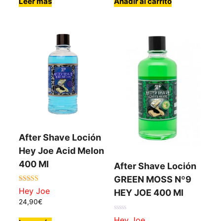
Leer más
Añadir al carrito
After Shave Loción
Hey Joe Acid Melon
400 Ml
After Shave Loción
GREEN MOSS Nº9
5.00
Hey Joe
HEY JOE 400 Ml
de 5
24,90
€
0
Hey Joe