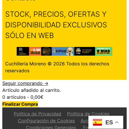
STOCK, PRECIOS, OFERTAS Y
DISPONIBILIDAD EXCLUSIVOS
SÓLO EN WEB
Cuchillería Moreno © 2026 Todos los derechos
reservados
Seguir comprando →
Artículo añadido al carrito.
0 artículos -
0,00
€
Finalizar Compra
Política de Privacidad
Política de Cookies
Configuración de Cookies
Aviso Legal
ES
Condiciones Generales
Envíos