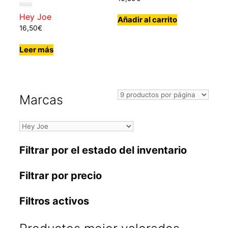
0
Hey Joe
Añadir al carrito
de
5
16,50
€
Leer más
Marcas
Filtrar por el estado del inventario
Filtrar por precio
Filtros activos