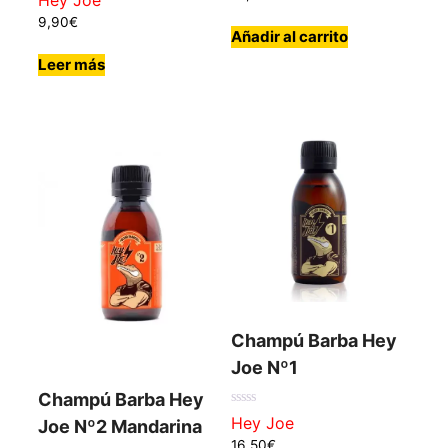
de 5
9,90
€
Añadir al carrito
Leer más
Champú Barba Hey
Joe Nº1
Champú Barba Hey
0
Hey Joe
Joe Nº2 Mandarina
de
5
16,50
€