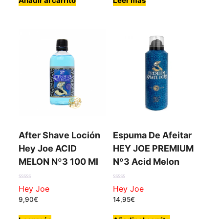
Añadir al carrito
Leer más
era:
es:
43,90€.
35,90€.
After Shave Loción
Espuma De Afeitar
Hey Joe ACID
HEY JOE PREMIUM
MELON Nº3 100 Ml
Nº3 Acid Melon
0
0
Hey Joe
Hey Joe
de
de
5
5
9,90
€
14,95
€