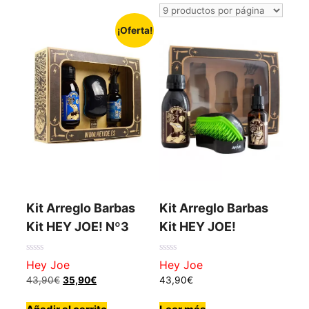
los
últimos
¡Oferta!
Kit Arreglo Barbas
Kit Arreglo Barbas
Kit HEY JOE! Nº3
Kit HEY JOE!
0
0
Hey Joe
Hey Joe
de
de
El
El
5
5
43,90
€
35,90
€
43,90
€
precio
precio
original
actual