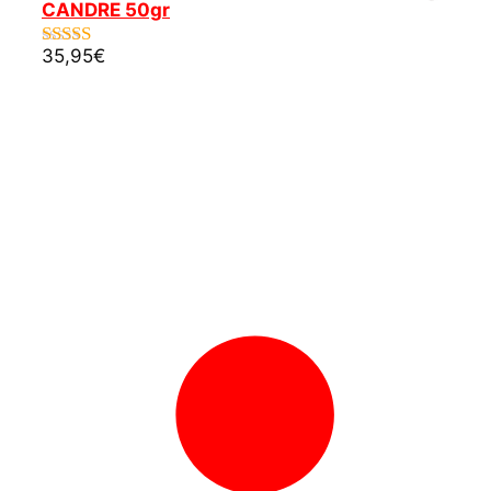
CANDRE 50gr
35,95
€
5.00
de 5