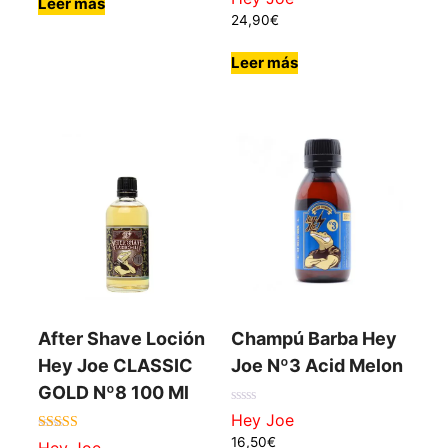
Leer más
de
5
24,90
€
Leer más
Champú Barba Hey
After Shave Loción
Joe Nº3 Acid Melon
Hey Joe CLASSIC
GOLD Nº8 100 Ml
0
Hey Joe
de
5
16,50
€
4.00
Hey Joe