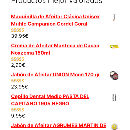
Productos mejor valorados
Maquinilla de Afeitar Clásica Unisex
Muhle Companion Cordel Coral
39,95
€
5.00
de 5
Crema de Afeitar Manteca de Cacao
Noxzema 150ml
2,90
€
5.00
de 5
Jabón de Afeitar UNION Moon 170 gr
23,95
€
5.00
de 5
Cepillo Dental Medio PASTA DEL
CAPITANO 1905 NEGRO
9,95
€
5.00
de 5
Jabón de Afeitar AGRUMES MARTIN DE