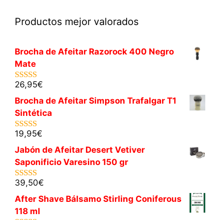
Productos mejor valorados
Brocha de Afeitar Razorock 400 Negro
Mate
26,95
€
5.00
de 5
Brocha de Afeitar Simpson Trafalgar T1
Sintética
19,95
€
5.00
de 5
Jabón de Afeitar Desert Vetiver
Saponificio Varesino 150 gr
39,50
€
5.00
de 5
After Shave Bálsamo Stirling Coniferous
118 ml