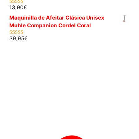
13,90
€
5.00
de 5
Maquinilla de Afeitar Clásica Unisex
Muhle Companion Cordel Coral
39,95
€
5.00
de 5