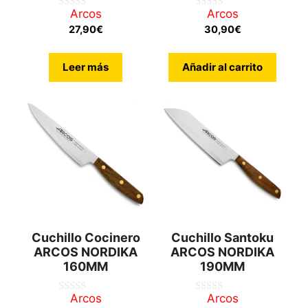
Arcos
Arcos
0
0
d
d
27,90
€
30,90
€
e
e
5
5
Leer más
Añadir al carrito
Cuchillo Cocinero
Cuchillo Santoku
ARCOS NORDIKA
ARCOS NORDIKA
160MM
190MM
Arcos
Arcos
0
0