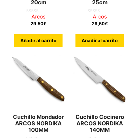
20cm
25cm
Arcos
Arcos
0
0
d
d
29,50
€
29,50
€
e
e
5
5
Añadir al carrito
Añadir al carrito
Cuchillo Mondador
Cuchillo Cocinero
ARCOS NORDIKA
ARCOS NORDIKA
100MM
140MM