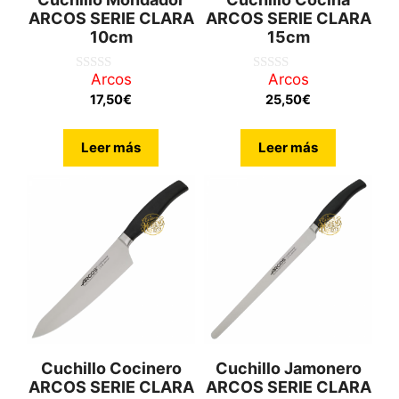
ARCOS SERIE CLARA
ARCOS SERIE CLARA
10cm
15cm
Arcos
Arcos
0
0
d
d
17,50
€
25,50
€
e
e
5
5
Leer más
Leer más
Cuchillo Cocinero
Cuchillo Jamonero
ARCOS SERIE CLARA
ARCOS SERIE CLARA