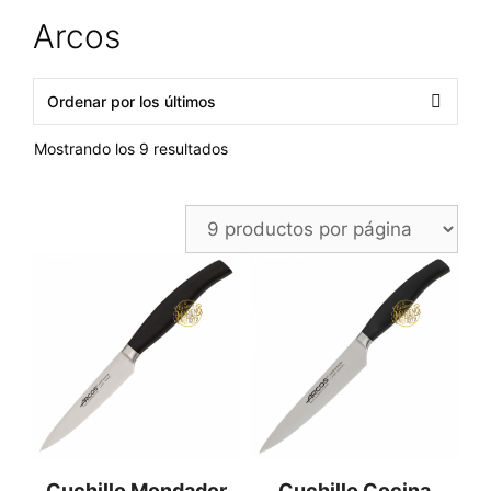
Arcos
Ordenado
Mostrando los 9 resultados
por
los
últimos
Cuchillo Mondador
Cuchillo Cocina