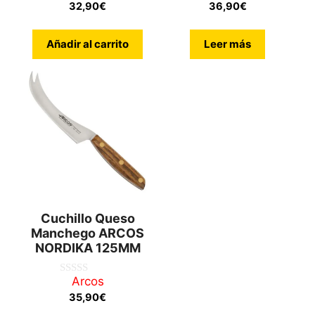
d
d
32,90
€
36,90
€
e
e
5
5
Añadir al carrito
Leer más
Cuchillo Queso
Manchego ARCOS
NORDIKA 125MM
Arcos
0
d
35,90
€
e
5