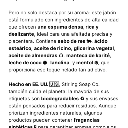
Pero no solo destaca por su aroma: este jabón
está formulado con ingredientes de alta calidad
que ofrecen
una espuma densa, rica y
deslizante
, ideal para una afeitada precisa y
placentera. Contiene
sebo de res 🐄
,
ácido
esteárico
,
aceite de ricino
,
glicerina vegetal
,
aceite de almendras 🌰
,
manteca de karité
,
leche de coco 🥥
,
lanolina
, y
mentol ❄️
, que
proporciona ese toque helado tan adictivo.
Hecho en EE. UU. 🇺🇸
, Stirling Soap Co.
también cuida el planeta: la mayoría de sus
etiquetas son
biodegradables ♻️
y sus envases
están pensados para reducir residuos. Aunque
priorizan ingredientes naturales, algunos
productos pueden contener
fragancias
sintéticas 🧪
para garantizar aromas complejos