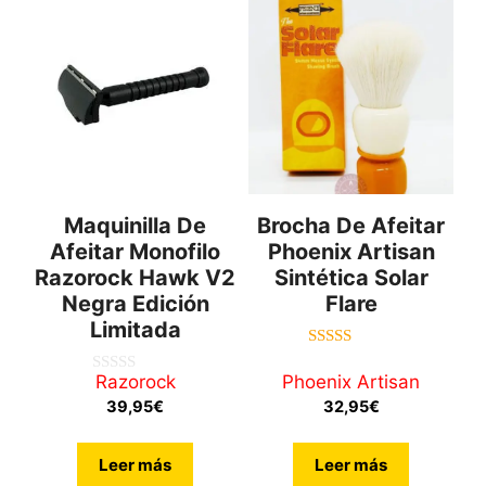
Maquinilla De
Brocha De Afeitar
Afeitar Monofilo
Phoenix Artisan
Razorock Hawk V2
Sintética Solar
Negra Edición
Flare
Limitada
5.00
de 5
Razorock
Phoenix Artisan
0
d
39,95
€
32,95
€
e
5
Leer más
Leer más