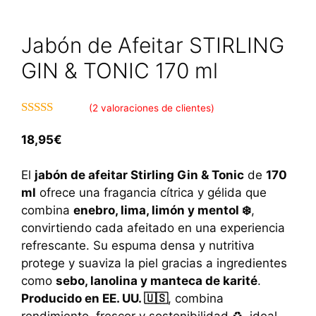
Jabón de Afeitar STIRLING
GIN & TONIC 170 ml
(
2
valoraciones de clientes)
4.50
de 5
18,95
€
El
jabón de afeitar Stirling Gin & Tonic
de
170
ml
ofrece una fragancia cítrica y gélida que
combina
enebro, lima, limón y mentol ❄️
,
convirtiendo cada afeitado en una experiencia
refrescante. Su espuma densa y nutritiva
protege y suaviza la piel gracias a ingredientes
como
sebo, lanolina y manteca de karité
.
Producido en EE. UU. 🇺🇸
, combina