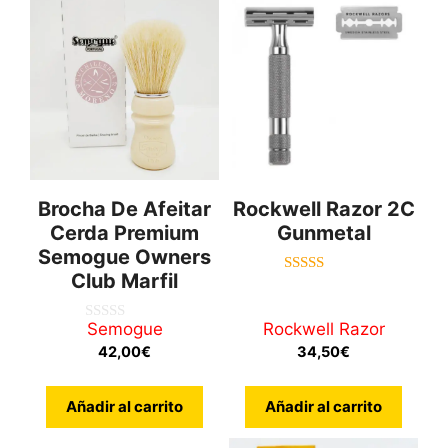
Brocha De Afeitar
Rockwell Razor 2C
Cerda Premium
Gunmetal
Semogue Owners
Club Marfil
5.00
de 5
Semogue
Rockwell Razor
0
d
42,00
€
34,50
€
e
5
Añadir al carrito
Añadir al carrito