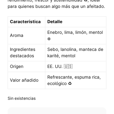
rendimiento, frescor y sostenibilidad ♻️, ideal
para quienes buscan algo más que un afeitado.
Característica
Detalle
Enebro, lima, limón, mentol
Aroma
❄️
Ingredientes
Sebo, lanolina, manteca de
destacados
karité, mentol
Origen
EE. UU. 🇺🇸
Refrescante, espuma rica,
Valor añadido
ecológico ♻️
Sin existencias