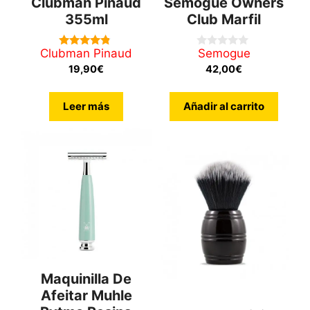
Clubman Pinaud
Semogue Owners
355ml
Club Marfil
Clubman Pinaud
Semogue
4.60
0
de 5
d
19,90
€
42,00
€
e
5
Leer más
Añadir al carrito
Maquinilla De
Afeitar Muhle