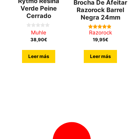
Rytmo Resina
Brocha De Afeitar
Verde Peine
Razorock Barrel
Cerrado
Negra 24mm
0
Muhle
Razorock
4.71
d
de 5
38,90
€
19,95
€
e
5
Leer más
Leer más