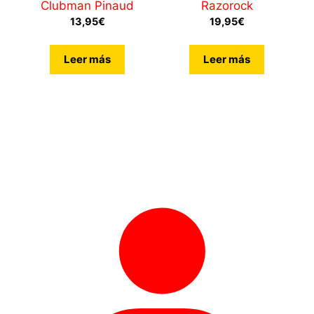
Clubman Pinaud
Razorock
4.71
de 5
13,95
€
19,95
€
Leer más
Leer más