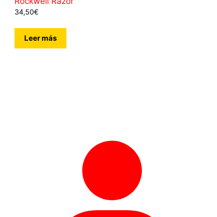
Rockwell Razor
de 5
34,50
€
Leer más