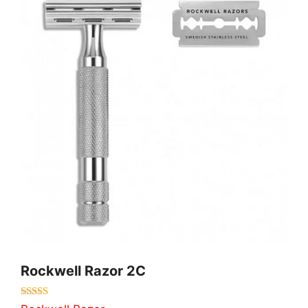
Rockwell Razor 2C
4.00