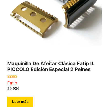
Maquinilla De Afeitar Clásica Fatip IL
PICCOLO Edición Especial 2 Peines
5.00
Fatip
de 5
29,90
€
Leer más