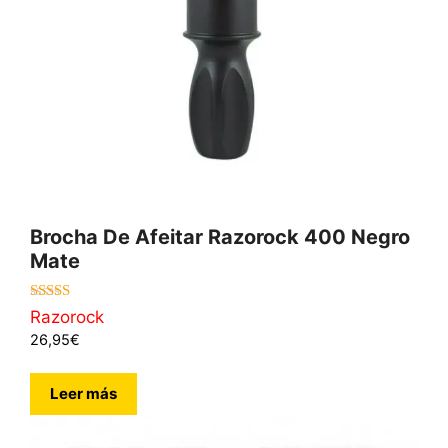
Brocha De Afeitar Razorock 400 Negro
Mate
5.00
Razorock
de 5
26,95
€
Leer más