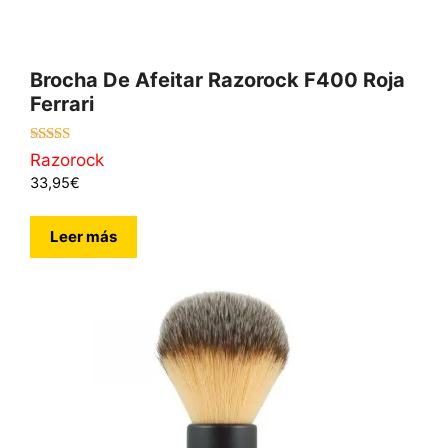
Brocha De Afeitar Razorock F400 Roja
Ferrari
5.00
Razorock
de 5
33,95
€
Leer más