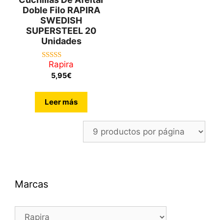
Doble Filo RAPIRA
SWEDISH
SUPERSTEEL 20
Unidades
Rapira
4.67
de 5
5,95
€
Leer más
Marcas