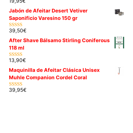
19,95
€
5.00
de 5
Jabón de Afeitar Desert Vetiver
Saponificio Varesino 150 gr
39,50
€
5.00
de 5
After Shave Bálsamo Stirling Coniferous
118 ml
13,90
€
5.00
de 5
Maquinilla de Afeitar Clásica Unisex
Muhle Companion Cordel Coral
39,95
€
5.00
de 5