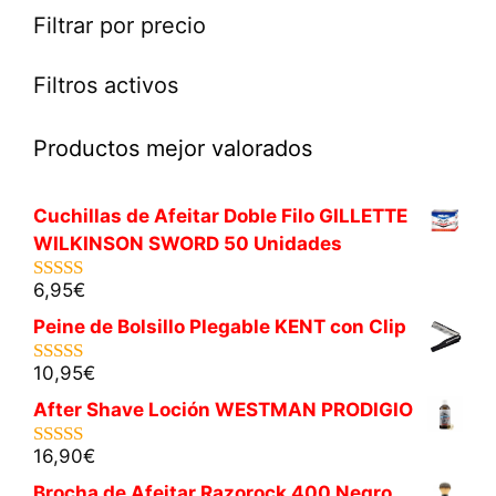
Filtrar por precio
Filtros activos
Productos mejor valorados
Cuchillas de Afeitar Doble Filo GILLETTE
WILKINSON SWORD 50 Unidades
6,95
€
5.00
de 5
Peine de Bolsillo Plegable KENT con Clip
10,95
€
5.00
de 5
After Shave Loción WESTMAN PRODIGIO
16,90
€
5.00
de 5
Brocha de Afeitar Razorock 400 Negro