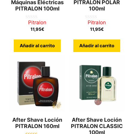
Máquinas Eléctricas
PITRALON POLAR
PITRALON 100ml
100ml
Pitralon
Pitralon
0
0
d
d
11,95
€
11,95
€
e
e
5
5
Añadir al carrito
Añadir al carrito
After Shave Loción
After Shave Loción
PITRALON 160ml
PITRALON CLASSIC
100ml