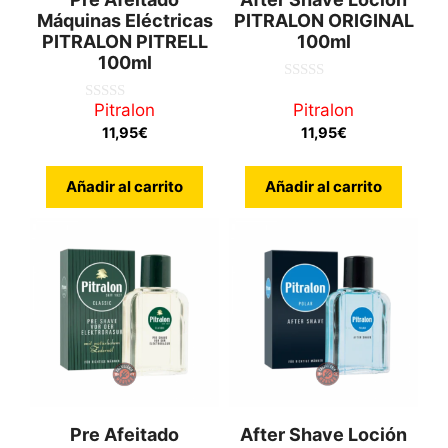
Máquinas Eléctricas
PITRALON ORIGINAL
PITRALON PITRELL
100ml
100ml
0
d
Pitralon
Pitralon
0
e
d
11,95
€
11,95
€
5
e
5
Añadir al carrito
Añadir al carrito
Pre Afeitado
After Shave Loción