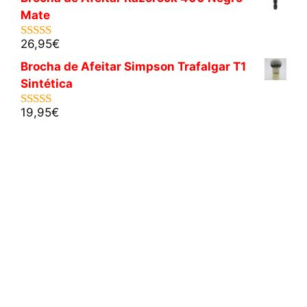
Mate
26,95
€
5.00
de 5
Brocha de Afeitar Simpson Trafalgar T1
Sintética
19,95
€
5.00
de 5