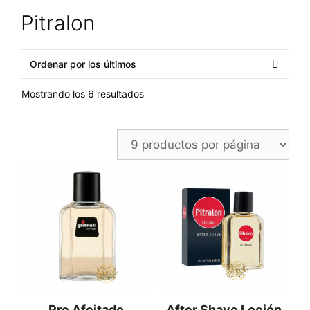
Pitralon
Ordenado
Mostrando los 6 resultados
por
los
últimos
Pre Afeitado
After Shave Loción