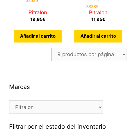
5.00
de 5
Pitralon
Pitralon
5.00
de 5
19,95
€
11,95
€
Añadir al carrito
Añadir al carrito
Marcas
Filtrar por el estado del inventario