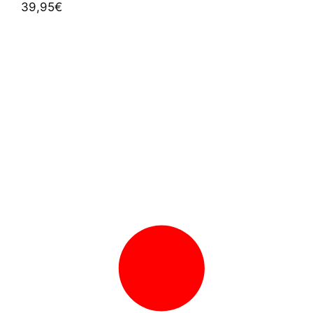
39,95
€
5.00
de 5