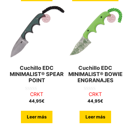
Cuchillo EDC
Cuchillo EDC
MINIMALIST® SPEAR
MINIMALIST® BOWIE
POINT
ENGRANAJES
CRKT
CRKT
0
0
d
d
44,95
€
44,95
€
e
e
5
5
Leer más
Leer más