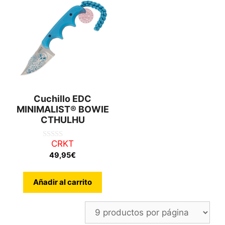
Cuchillo EDC
MINIMALIST® BOWIE
CTHULHU
CRKT
0
d
49,95
€
e
5
Añadir al carrito