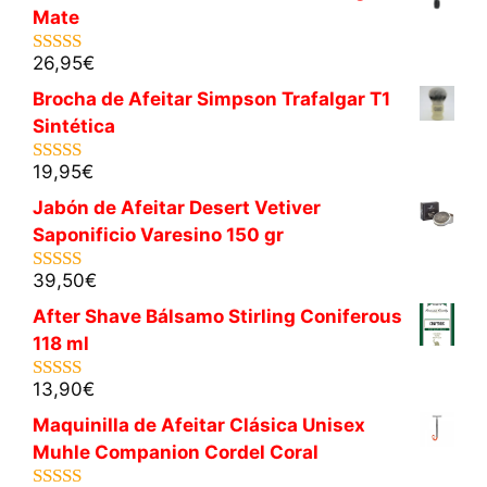
Mate
26,95
€
5.00
de 5
Brocha de Afeitar Simpson Trafalgar T1
Sintética
19,95
€
5.00
de 5
Jabón de Afeitar Desert Vetiver
Saponificio Varesino 150 gr
39,50
€
5.00
de 5
After Shave Bálsamo Stirling Coniferous
118 ml
13,90
€
5.00
de 5
Maquinilla de Afeitar Clásica Unisex
Muhle Companion Cordel Coral