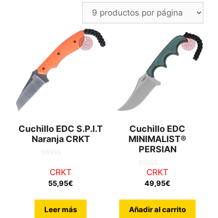
últimos
Cuchillo EDC S.P.I.T
Cuchillo EDC
Naranja CRKT
MINIMALIST®
PERSIAN
0
d
CRKT
CRKT
0
e
d
55,95
€
49,95
€
5
e
5
Leer más
Añadir al carrito