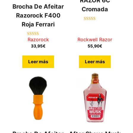
RAZOR 6C
Brocha De Afeitar
Cromada
Razorock F400
Roja Ferrari
4.71
de 5
Razorock
Rockwell Razor
5.00
de 5
33,95
€
55,90
€
Leer más
Leer más