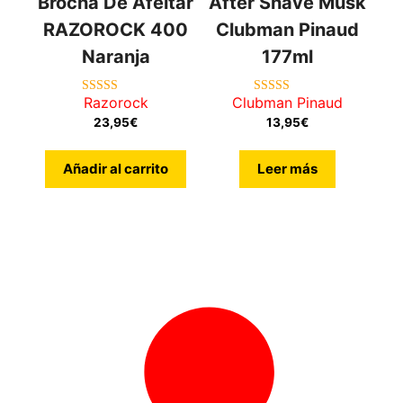
Brocha De Afeitar
After Shave Musk
RAZOROCK 400
Clubman Pinaud
Naranja
177ml
Razorock
Clubman Pinaud
5.00
3.67
de 5
de 5
23,95
€
13,95
€
Añadir al carrito
Leer más