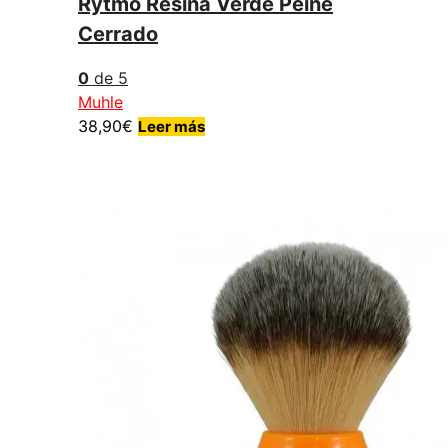
Rytmo Resina Verde Peine
Cerrado
0
de 5
Muhle
38,90
€
Leer más