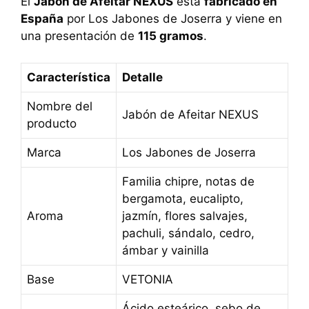
El
Jabón de Afeitar NEXUS
está
fabricado en
España
por Los Jabones de Joserra y viene en
una presentación de
115 gramos
.
Característica
Detalle
Nombre del
Jabón de Afeitar NEXUS
producto
Marca
Los Jabones de Joserra
Familia chipre, notas de
bergamota, eucalipto,
Aroma
jazmín, flores salvajes,
pachuli, sándalo, cedro,
ámbar y vainilla
Base
VETONIA
Ácido esteárico, sebo de