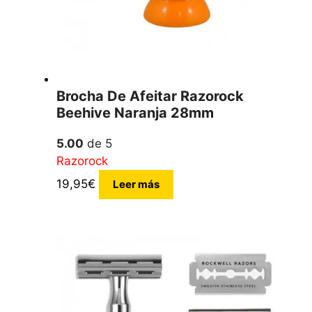
Brocha De Afeitar Razorock
Beehive Naranja 28mm
5.00
de 5
Razorock
19,95
€
Leer más