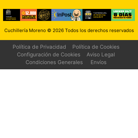
Cuchillería Moreno © 2026 Todos los derechos reservados
Política de Privacidad
Política de Cookies
Configuración de Cookies
Aviso Legal
Condiciones Generales
Envíos