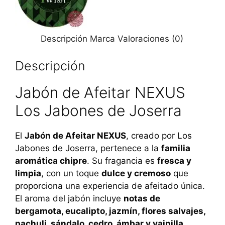
Descripción
Marca
Valoraciones (0)
Descripción
Jabón de Afeitar NEXUS
Los Jabones de Joserra
El
Jabón de Afeitar NEXUS
, creado por Los
Jabones de Joserra, pertenece a la
familia
aromática chipre
. Su fragancia es
fresca y
limpia
, con un toque
dulce y cremoso
que
proporciona una experiencia de afeitado única.
El aroma del jabón incluye
notas de
bergamota, eucalipto, jazmín, flores salvajes,
pachuli, sándalo, cedro, ámbar y vainilla
.