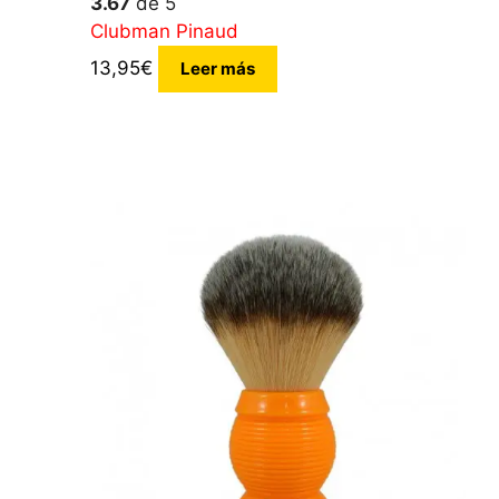
3.67
de 5
Clubman Pinaud
13,95
€
Leer más