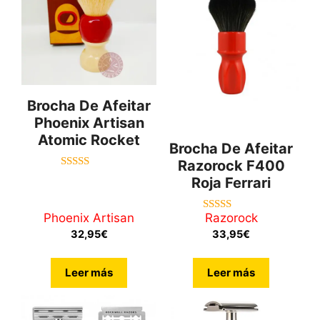
Brocha De Afeitar
Phoenix Artisan
Atomic Rocket
Brocha De Afeitar
Razorock F400
5.00
Roja Ferrari
de 5
Phoenix Artisan
Razorock
5.00
de 5
32,95
€
33,95
€
Leer más
Leer más