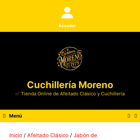
Saltar
al
contenido
Acceder
Cuchillería Moreno
✅ Tienda Online de Afeitado Clásico y Cuchillería
Menú
Inicio
/
Afeitado Clásico
/
Jabón de