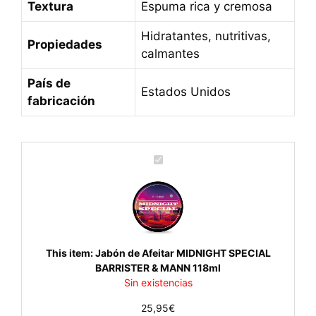
Textura
Espuma rica y cremosa
Hidratantes, nutritivas,
Propiedades
calmantes
País de
Estados Unidos
fabricación
J
a
b
ó
n
d
e
This item:
Jabón de Afeitar MIDNIGHT SPECIAL
A
BARRISTER & MANN 118ml
f
Sin existencias
e
25,95
€
i