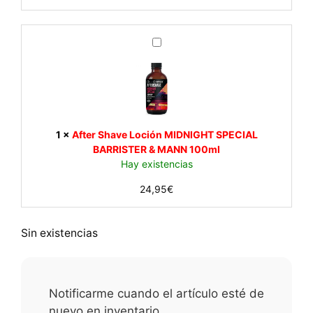
t
a
r
A
M
f
I
t
D
e
N
r
I
S
G
h
1
×
After Shave Loción MIDNIGHT SPECIAL
H
a
BARRISTER & MANN 100ml
T
v
Hay existencias
S
e
P
24,95
€
L
E
o
C
c
I
Sin existencias
i
A
ó
L
n
B
M
A
I
Notificarme cuando el artículo esté de
R
D
nuevo en inventario.