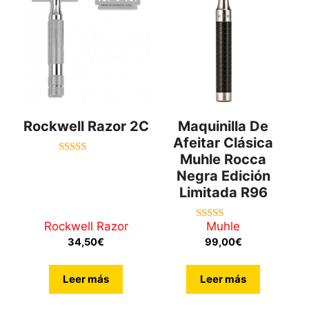
Rockwell Razor 2C
Maquinilla De
Afeitar Clásica
Muhle Rocca
4.00
de 5
Negra Edición
Limitada R96
Rockwell Razor
Muhle
5.00
de 5
34,50
€
99,00
€
Leer más
Leer más