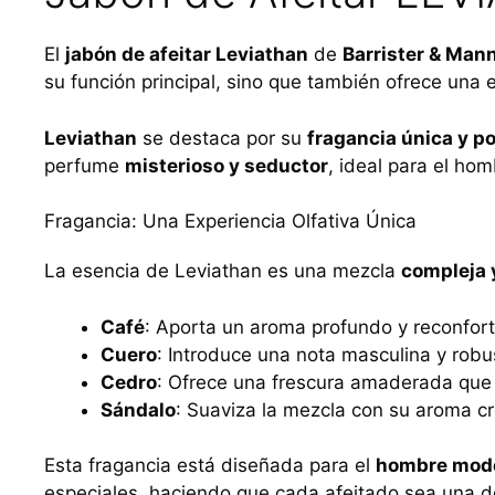
El
jabón de afeitar Leviathan
de
Barrister & Man
su función principal, sino que también ofrece una 
Leviathan
se destaca por su
fragancia única y p
perfume
misterioso y seductor
, ideal para el ho
Fragancia: Una Experiencia Olfativa Única
La esencia de Leviathan es una mezcla
compleja 
Café
: Aporta un aroma profundo y reconfort
Cuero
: Introduce una nota masculina y rob
Cedro
: Ofrece una frescura amaderada que eq
Sándalo
: Suaviza la mezcla con su aroma c
Esta fragancia está diseñada para el
hombre mod
especiales, haciendo que cada afeitado sea una de