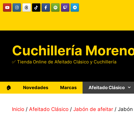
Saltar
al
contenido
Cuchillería Moren
✅ Tienda Online de Afeitado Clásico y Cuchillería
🏠
Novedades
Marcas
Afeitado Clásico
Inicio
/
Afeitado Clásico
/
Jabón de afeitar
/ Jabón