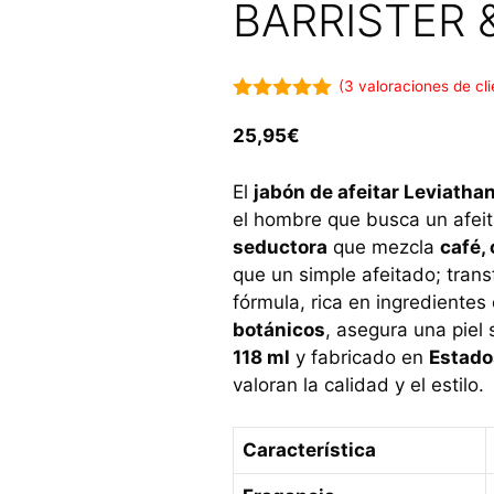
BARRISTER 
(
3
valoraciones de cli
5.00
de 5
25,95
€
El
jabón de afeitar Leviatha
el hombre que busca un afei
seductora
que mezcla
café,
que un simple afeitado; trans
fórmula, rica en ingrediente
botánicos
, asegura una piel
118 ml
y fabricado en
Estado
valoran la calidad y el estilo.
Característica