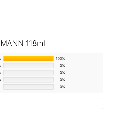
& MANN 118ml
s
100%
s
0%
s
0%
s
0%
0%