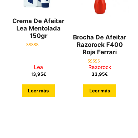
Crema De Afeitar
Lea Mentolada
150gr
Brocha De Afeitar
Razorock F400
Roja Ferrari
4.83
de 5
Lea
Razorock
5.00
de 5
13,95
€
33,95
€
Leer más
Leer más