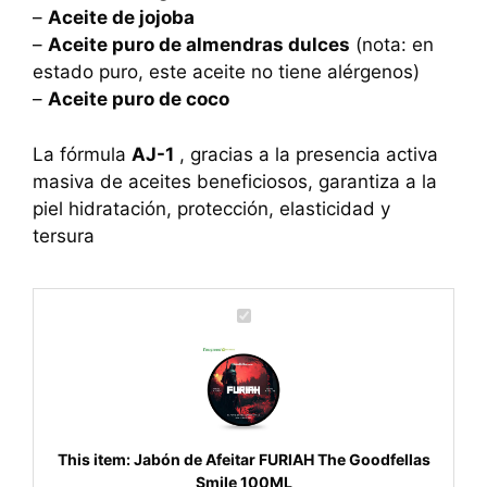
–
Aceite de jojoba
–
Aceite puro de almendras dulces
(nota: en
estado puro, este aceite no tiene alérgenos)
–
Aceite puro de coco
La fórmula
AJ-1
, gracias a la presencia activa
masiva de aceites beneficiosos, garantiza a la
piel hidratación, protección, elasticidad y
tersura
J
a
b
ó
n
d
e
This item:
Jabón de Afeitar FURIAH The Goodfellas
A
Smile 100ML