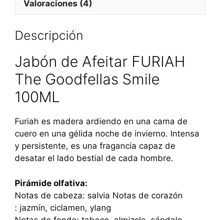
Valoraciones (4)
i
l
e
Descripción
1
0
0
Jabón de Afeitar FURIAH
m
The Goodfellas Smile
l
100ML
Furiah es madera ardiendo en una cama de
cuero en una gélida noche de invierno. Intensa
y persistente, es una fragancia capaz de
desatar el lado bestial de cada hombre.
Pirámide olfativa:
Notas de cabeza: salvia Notas de corazón
: jazmín, ciclamen, ylang
Notas de fondo: tabaco, almizcle, sándalo,