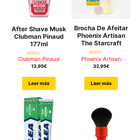
Brocha De Afeitar
After Shave Musk
Phoenix Artisan
Clubman Pinaud
The Starcraft
177ml
Clubman Pinaud
Phoenix Artisan
5.00
3.67
de 5
de 5
13,95
€
32,95
€
Leer más
Leer más