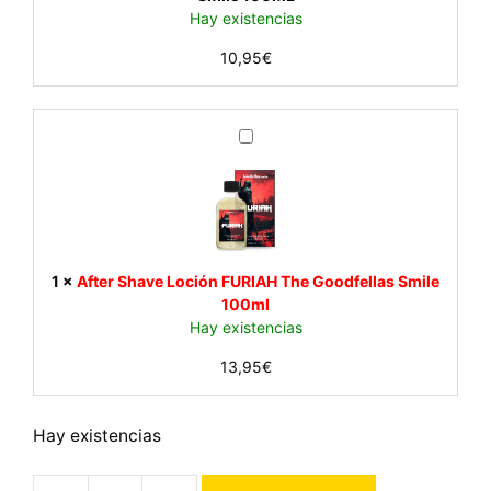
f
Hay existencias
e
10,95
€
i
t
a
r
A
F
f
U
t
R
e
I
r
A
S
H
h
1
×
After Shave Loción FURIAH The Goodfellas Smile
T
a
100ml
h
v
Hay existencias
e
e
G
13,95
€
L
o
o
o
c
d
Hay existencias
i
f
ó
e
n