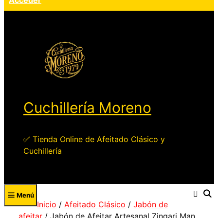
Acceder
Cuchillería Moreno
✅ Tienda Online de Afeitado Clásico y
Cuchillería
Menú
Inicio
/
Afeitado Clásico
/
Jabón de
afeitar
/ Jabón de Afeitar Artesanal Zingari Man