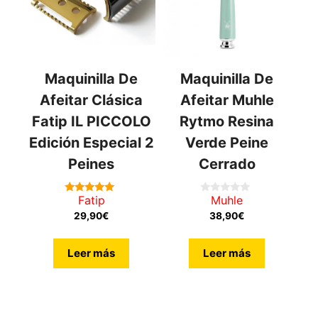
Maquinilla De
Maquinilla De
Afeitar Clásica
Afeitar Muhle
Fatip IL PICCOLO
Rytmo Resina
Edición Especial 2
Verde Peine
Peines
Cerrado
Fatip
Muhle
5.00
0
de 5
de
29,90
€
38,90
€
5
Leer más
Leer más