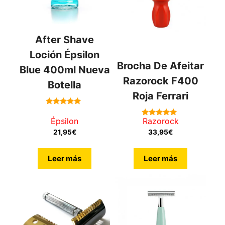
After Shave
Loción Épsilon
Brocha De Afeitar
Blue 400ml Nueva
Razorock F400
Botella
Roja Ferrari
5.00
de 5
Épsilon
Razorock
5.00
de 5
21,95
€
33,95
€
Leer más
Leer más