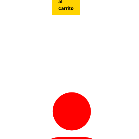
al
carrito