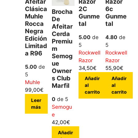
Afeitar
Razor
Razor
Clásica
2C
6c
Brocha
Muhle
Gunme
Gunme
De
Rocca
Tal
Tal
Afeitar
Negra
Cerda
5.00
de
4.80
de
Edición
Premiu
5
5
Limitad
M
A R96
Rockwell
Rockwell
Semog
Razor
Razor
Ue
5.00
de
34,50
€
55,90
€
Owner
5
S Club
Añadir
Añadir
Muhle
Marfil
al
al
99,00
€
carrito
carrito
0
de 5
Leer
Semogu
más
e
42,00
€
Añadir