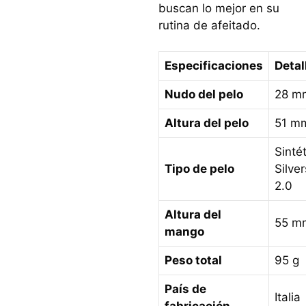
buscan lo mejor en su
rutina de afeitado.
Especificaciones
Detal
Nudo del pelo
28 m
Altura del pelo
51 m
Sintét
Tipo de pelo
Silve
2.0
Altura del
55 m
mango
Peso total
95 g
País de
Italia