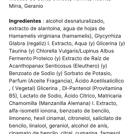
Mirra, Geranio
Ingredientes
: alcohol desnaturalizado,
extracto de alantoína, agua de hojas de
Hamamelis virginiana (hamamelis), Glycyrrhiza
Glabra (regaliz) l. Extracto, Aqua (y) Glicerina (y)
Taurina (y) Chlorella Vulgaris/Lupinus Albus
Fermento Proteico (y) Extracto de Raíz de
Acanthopanax Senticosus (Eleuthero) (y)
Benzoato de Sodio (y) Sorbato de Potasio,
Parfum (Aceite Fragancia), Ácido Acetilsalicílico
, ( Vegetal) Glicerina , Dl-Pantenol (Provitamina
B5), Lactato de Sodio, Ácido Cítrico, Matricaria
Chamomilla (Manzanilla Alemana) l. Extracto,
alfa-isometil ionona, benzoato de bencilo,
limoneno, hexil cinamal, citronelol, salicilato de
bencilo, linalool, geraniol, alcohol de anís,
cinamato de bencilo, citral, cumarina, farnesol,