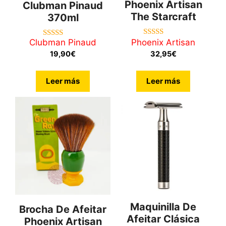
Phoenix Artisan
Clubman Pinaud
The Starcraft
370ml
Clubman Pinaud
Phoenix Artisan
5.00
5.00
de 5
de 5
19,90
€
32,95
€
Leer más
Leer más
Maquinilla De
Brocha De Afeitar
Afeitar Clásica
Phoenix Artisan