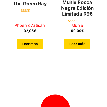
Muhle Rocca
The Green Ray
Negra Edición
Limitada R96
5.00
de 5
Phoenix Artisan
Muhle
5.00
de 5
32,95
€
99,00
€
Leer más
Leer más