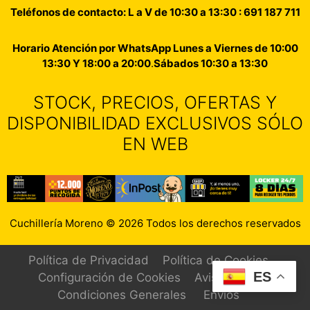
Teléfonos de contacto: L a V de 10:30 a 13:30 : 691 187 711
Horario Atención por WhatsApp Lunes a Viernes de 10:00
13:30 Y 18:00 a 20:00
.
Sábados 10:30 a 13:30
STOCK, PRECIOS, OFERTAS Y
DISPONIBILIDAD EXCLUSIVOS SÓLO
EN WEB
Cuchillería Moreno © 2026 Todos los derechos reservados
Política de Privacidad
Política de Cookies
ES
Configuración de Cookies
Aviso Legal
Condiciones Generales
Envíos