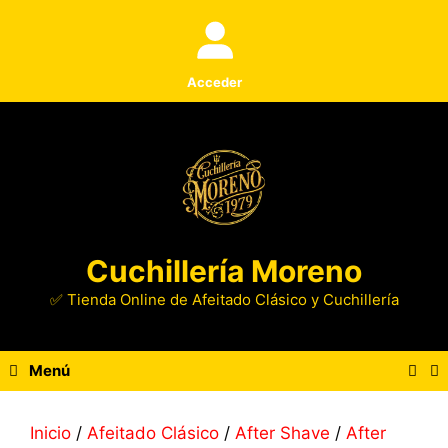
Saltar
al
contenido
Acceder
Cuchillería Moreno
✅ Tienda Online de Afeitado Clásico y Cuchillería
Menú
Inicio
/
Afeitado Clásico
/
After Shave
/
After