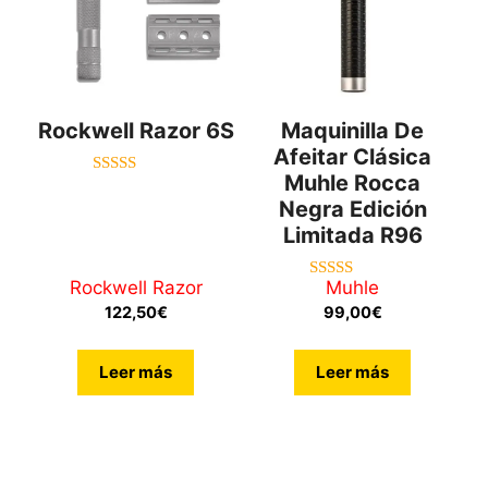
Rockwell Razor 6S
Maquinilla De
Afeitar Clásica
Muhle Rocca
5.00
de 5
Negra Edición
Limitada R96
Rockwell Razor
Muhle
5.00
de 5
122,50
€
99,00
€
Leer más
Leer más