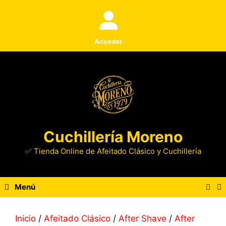
Saltar
al
contenido
Acceder
Cuchillería Moreno
✅ Tienda Online de Afeitado Clásico y Cuchillería
Menú
Inicio
/
Afeitado Clásico
/
After Shave
/
After