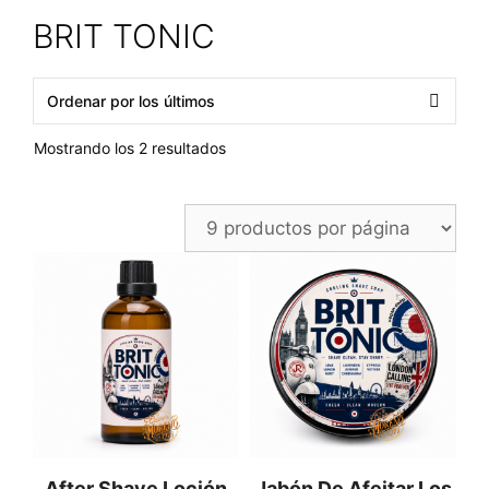
BRIT TONIC
Ordenado
Mostrando los 2 resultados
por
los
últimos
After Shave Loción
Jabón De Afeitar Los