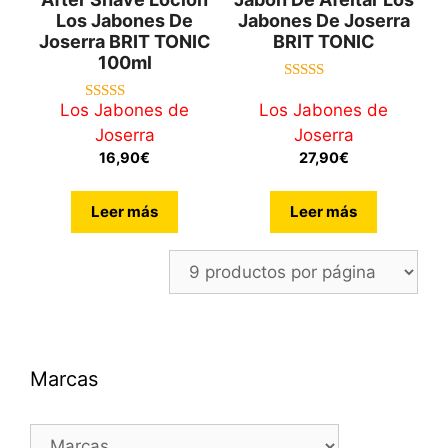
Los Jabones De
Jabones De Joserra
Joserra BRIT TONIC
BRIT TONIC
100ml
5.00
de 5
Los Jabones de
Los Jabones de
5.00
de 5
Joserra
Joserra
16,90
€
27,90
€
Leer más
Leer más
Marcas