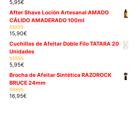
5,95
€
5.00
de 5
After Shave Loción Artesanal AMADO
CÁLIDO AMADERADO 100ml
15,90
€
5.00
de 5
Cuchillas de Afeitar Doble Filo TATARA 20
Unidades
5,95
€
5.00
de 5
Brocha de Afeitar Sintética RAZOROCK
BRUCE 24mm
16,95
€
5.00
de 5