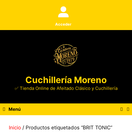
Saltar
al
contenido
Acceder
Cuchillería Moreno
✅ Tienda Online de Afeitado Clásico y Cuchillería
Menú
Inicio
/ Productos etiquetados “BRIT TONIC”