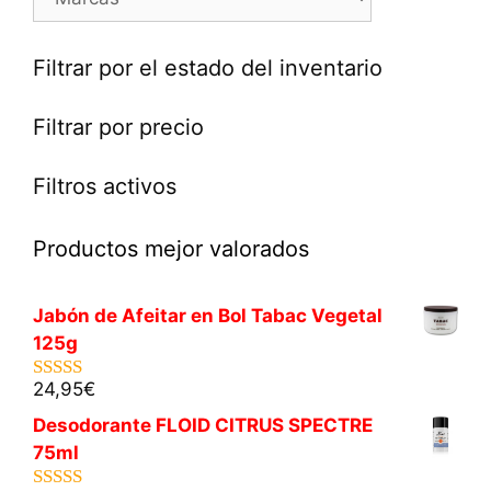
Filtrar por el estado del inventario
Filtrar por precio
Filtros activos
Productos mejor valorados
Jabón de Afeitar en Bol Tabac Vegetal
125g
24,95
€
5.00
de 5
Desodorante FLOID CITRUS SPECTRE
75ml