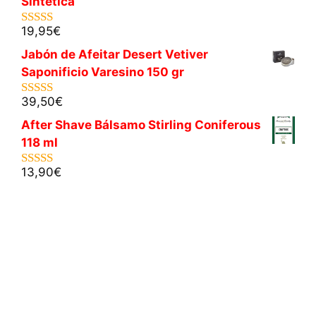
Sintética
19,95
€
5.00
de 5
Jabón de Afeitar Desert Vetiver
Saponificio Varesino 150 gr
39,50
€
5.00
de 5
After Shave Bálsamo Stirling Coniferous
118 ml
13,90
€
5.00
de 5