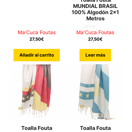
0
MUNDIAL BRASIL
d
100% Algodón 2×1
e
5
Metros
Ma'Cuca Foutas
Ma'Cuca Foutas
0
d
27,50
€
27,50
€
e
5
Añadir al carrito
Leer más
Toalla Fouta
Toalla Fouta