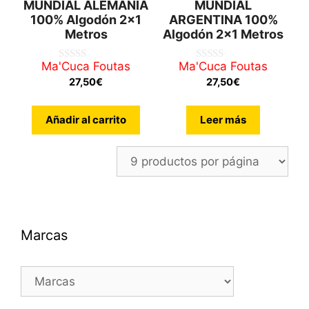
MUNDIAL ALEMANIA
MUNDIAL
100% Algodón 2×1
ARGENTINA 100%
Metros
Algodón 2×1 Metros
Ma'Cuca Foutas
Ma'Cuca Foutas
0
0
d
d
27,50
€
27,50
€
e
e
5
5
Añadir al carrito
Leer más
Marcas