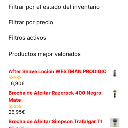
Filtrar por el estado del inventario
Filtrar por precio
Filtros activos
Productos mejor valorados
After Shave Loción WESTMAN PRODIGIO
16,90
€
5.00
de 5
Brocha de Afeitar Razorock 400 Negro
Mate
26,95
€
5.00
de 5
Brocha de Afeitar Simpson Trafalgar T1