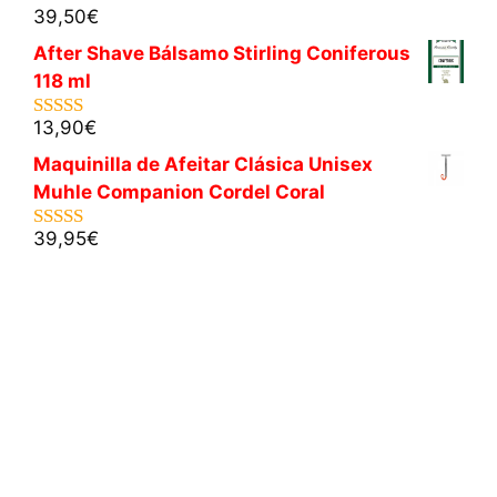
39,50
€
5.00
de 5
After Shave Bálsamo Stirling Coniferous
118 ml
13,90
€
5.00
de 5
Maquinilla de Afeitar Clásica Unisex
Muhle Companion Cordel Coral
39,95
€
5.00
de 5