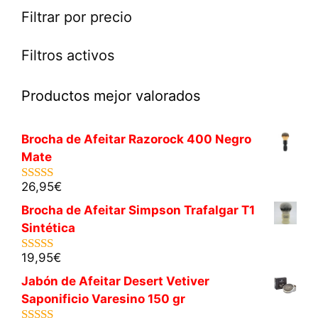
Filtrar por precio
Filtros activos
Productos mejor valorados
Brocha de Afeitar Razorock 400 Negro
Mate
26,95
€
5.00
de 5
Brocha de Afeitar Simpson Trafalgar T1
Sintética
19,95
€
5.00
de 5
Jabón de Afeitar Desert Vetiver
Saponificio Varesino 150 gr