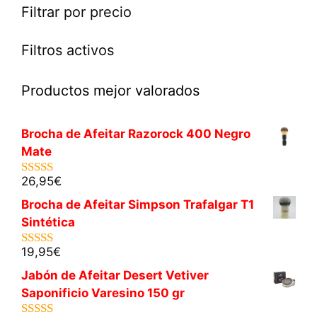
Filtrar por precio
Filtros activos
Productos mejor valorados
Brocha de Afeitar Razorock 400 Negro
Mate
26,95
€
5.00
de 5
Brocha de Afeitar Simpson Trafalgar T1
Sintética
19,95
€
5.00
de 5
Jabón de Afeitar Desert Vetiver
Saponificio Varesino 150 gr