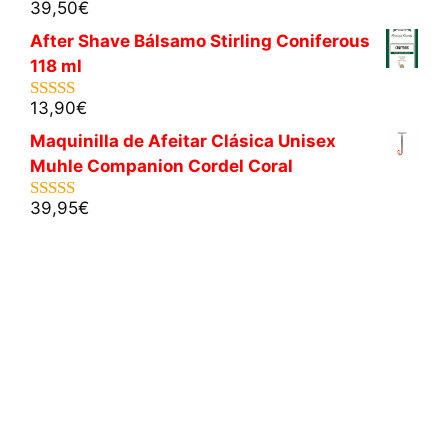
39,50
€
5.00
de 5
After Shave Bálsamo Stirling Coniferous
118 ml
13,90
€
5.00
de 5
Maquinilla de Afeitar Clásica Unisex
Muhle Companion Cordel Coral
39,95
€
5.00
de 5