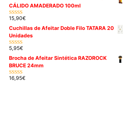
CÁLIDO AMADERADO 100ml
15,90
€
5.00
de 5
Cuchillas de Afeitar Doble Filo TATARA 20
Unidades
5,95
€
5.00
de 5
Brocha de Afeitar Sintética RAZOROCK
BRUCE 24mm
16,95
€
5.00
de 5