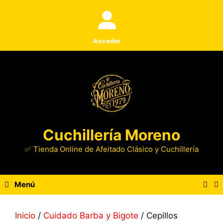
Saltar
al
contenido
Acceder
Cuchillería Moreno
✅ Tienda Online de Afeitado Clásico y Cuchillería
Menú
Inicio
/
Cuidado Barba y Bigote
/ Cepillos