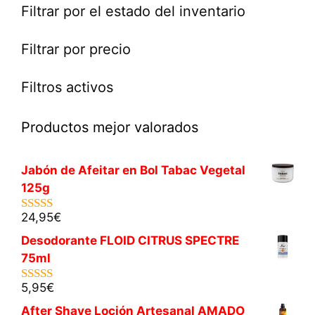
Filtrar por el estado del inventario
Filtrar por precio
Filtros activos
Productos mejor valorados
Jabón de Afeitar en Bol Tabac Vegetal
125g
24,95
€
5.00
de 5
Desodorante FLOID CITRUS SPECTRE
75ml
5,95
€
5.00
de 5
After Shave Loción Artesanal AMADO