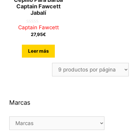
Captain Fawcett
Jabalí
Captain Fawcett
0
d
27,95
€
e
5
Leer más
Marcas