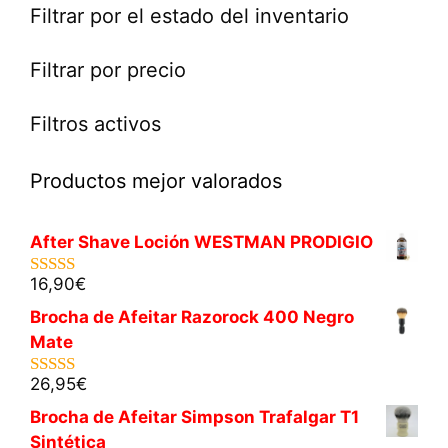
Filtrar por el estado del inventario
Filtrar por precio
Filtros activos
Productos mejor valorados
After Shave Loción WESTMAN PRODIGIO
16,90
€
5.00
de 5
Brocha de Afeitar Razorock 400 Negro
Mate
26,95
€
5.00
de 5
Brocha de Afeitar Simpson Trafalgar T1
Sintética