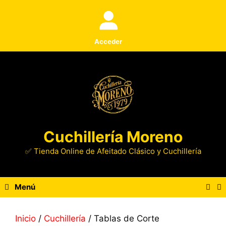
Saltar
al
contenido
Acceder
Cuchillería Moreno
✅ Tienda Online de Afeitado Clásico y Cuchillería
Menú
Inicio
/
Cuchillería
/ Tablas de Corte