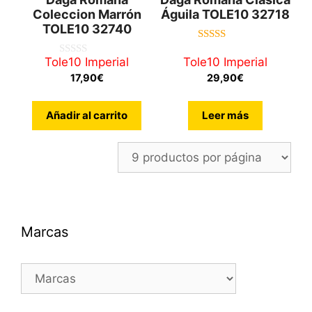
Coleccion Marrón
Águila TOLE10 32718
TOLE10 32740
5.00
de 5
Tole10 Imperial
Tole10 Imperial
0
d
17,90
€
29,90
€
e
5
Añadir al carrito
Leer más
Marcas