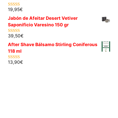
19,95
€
5.00
de 5
Jabón de Afeitar Desert Vetiver
Saponificio Varesino 150 gr
39,50
€
5.00
de 5
After Shave Bálsamo Stirling Coniferous
118 ml
13,90
€
5.00
de 5