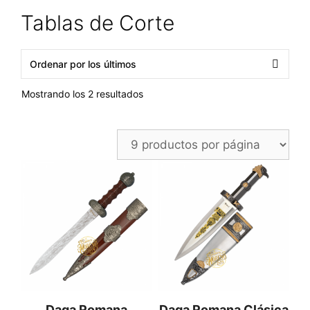
Tablas de Corte
Ordenado
Mostrando los 2 resultados
por
los
últimos
Daga Romana
Daga Romana Clásica