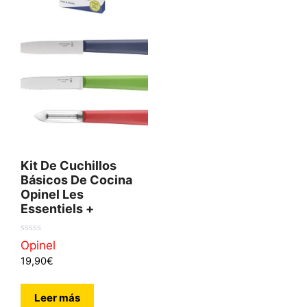
Kit De Cuchillos
Básicos De Cocina
Opinel Les
Essentiels +
0
Opinel
d
19,90
€
e
5
Leer más