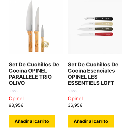
Set De Cuchillos De
Set De Cuchillos De
Cocina OPINEL
Cocina Esenciales
PARALLELE TRIO
OPINEL LES
OLIVO
ESSENTIELS LOFT
0
0
Opinel
Opinel
d
d
98,95
€
36,95
€
e
e
5
5
Añadir al carrito
Añadir al carrito