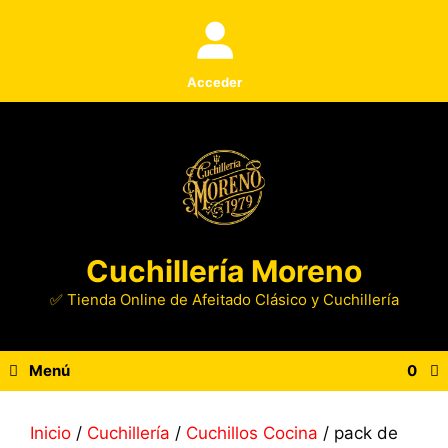
Saltar
al
contenido
Acceder
Cuchillería Moreno
✅ Tienda Online de Afeitado Clásico y Cuchillería
Menú
0
Inicio
/
Cuchillería
/
Cuchillos Cocina
/ pack de