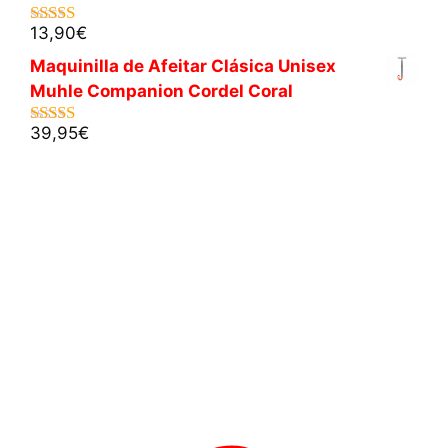
13,90
€
5.00
de 5
Maquinilla de Afeitar Clásica Unisex
Muhle Companion Cordel Coral
39,95
€
5.00
de 5