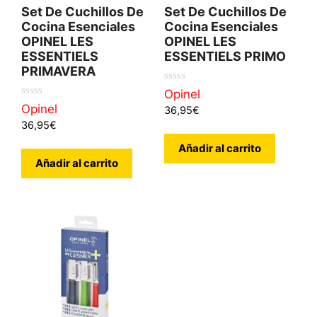
Set De Cuchillos De
Set De Cuchillos De
Cocina Esenciales
Cocina Esenciales
OPINEL LES
OPINEL LES
ESSENTIELS
ESSENTIELS PRIMO
PRIMAVERA
0
Opinel
d
0
Opinel
36,95
€
e
d
5
36,95
€
e
5
Añadir al carrito
Añadir al carrito