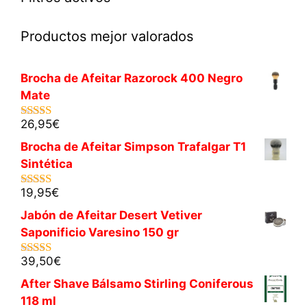
Productos mejor valorados
Brocha de Afeitar Razorock 400 Negro
Mate
26,95
€
5.00
de 5
Brocha de Afeitar Simpson Trafalgar T1
Sintética
19,95
€
5.00
de 5
Jabón de Afeitar Desert Vetiver
Saponificio Varesino 150 gr
39,50
€
5.00
de 5
After Shave Bálsamo Stirling Coniferous
118 ml