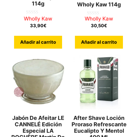
114g
Wholy Kaw 114g
Wholly Kaw
Wholly Kaw
0
0
d
d
33,90
€
30,50
€
e
e
5
5
Añadir al carrito
Añadir al carrito
Jabón De Afeitar LE
After Shave Loción
CANNELÉ Edición
Proraso Refrescante
Especial LA
Eucalipto Y Mentol