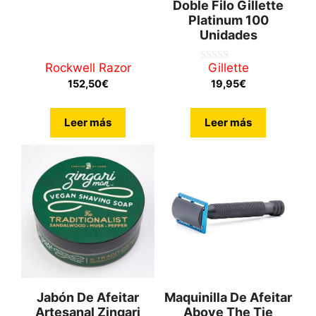
5.00
Doble Filo Gillette
de 5
Platinum 100
Unidades
Rockwell Razor
Gillette
0
d
152,50
€
19,95
€
e
5
Leer más
Leer más
Jabón De Afeitar
Maquinilla De Afeitar
Artesanal Zingari
Above The Tie