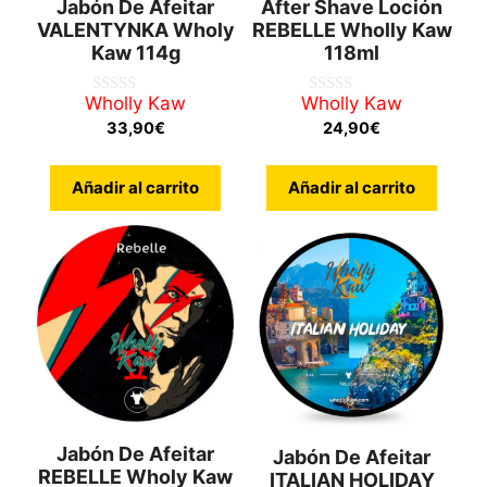
Jabón De Afeitar
After Shave Loción
VALENTYNKA Wholy
REBELLE Wholly Kaw
Kaw 114g
118ml
Wholly Kaw
Wholly Kaw
0
0
d
d
33,90
€
24,90
€
e
e
5
5
Añadir al carrito
Añadir al carrito
Jabón De Afeitar
Jabón De Afeitar
REBELLE Wholy Kaw
ITALIAN HOLIDAY