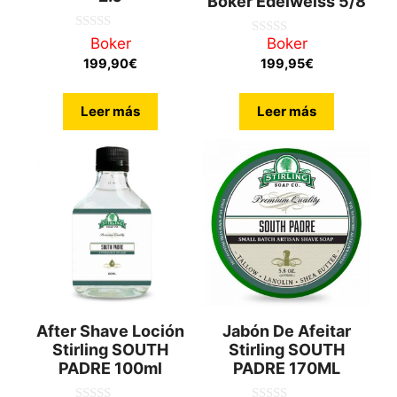
Boker Edelweiss 5/8
0
Boker
Boker
0
d
d
199,90
€
199,95
€
e
e
5
5
Leer más
Leer más
After Shave Loción
Jabón De Afeitar
Stirling SOUTH
Stirling SOUTH
PADRE 100ml
PADRE 170ML