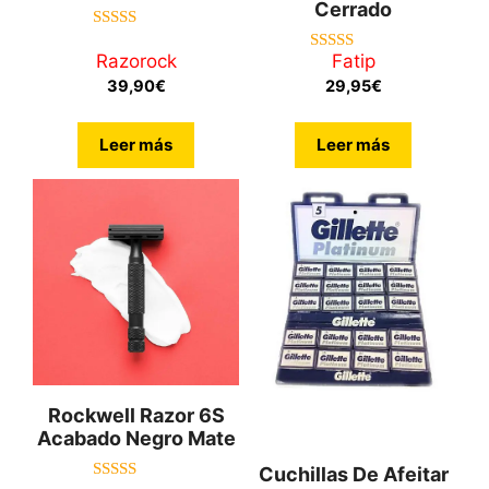
Cerrado
4.50
de 5
Razorock
Fatip
5.00
de 5
39,90
€
29,95
€
Leer más
Leer más
Rockwell Razor 6S
Acabado Negro Mate
Cuchillas De Afeitar