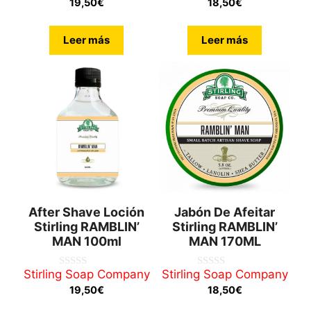
19,50
€
18,50
€
e
e
5
5
Leer más
Leer más
After Shave Loción
Jabón De Afeitar
Stirling RAMBLIN’
Stirling RAMBLIN’
MAN 100ml
MAN 170ML
Stirling Soap Company
Stirling Soap Company
0
0
d
d
19,50
€
18,50
€
e
e
5
5