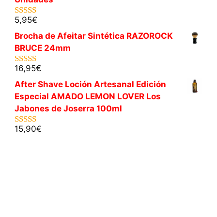
5,95
€
5.00
de 5
Brocha de Afeitar Sintética RAZOROCK
BRUCE 24mm
16,95
€
5.00
de 5
After Shave Loción Artesanal Edición
Especial AMADO LEMON LOVER Los
Jabones de Joserra 100ml
15,90
€
5.00
de 5