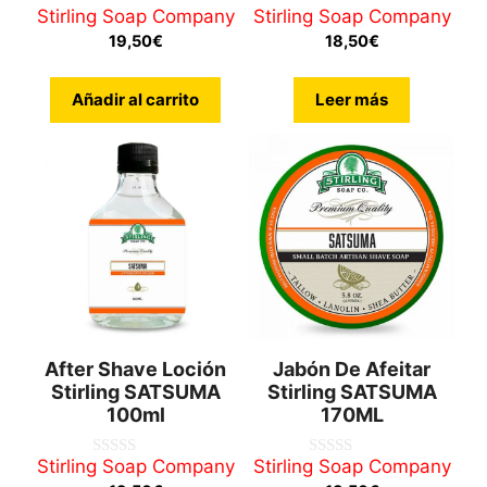
Stirling Soap Company
Stirling Soap Company
0
0
d
d
19,50
€
18,50
€
e
e
5
5
Añadir al carrito
Leer más
After Shave Loción
Jabón De Afeitar
Stirling SATSUMA
Stirling SATSUMA
100ml
170ML
Stirling Soap Company
Stirling Soap Company
0
0
d
d