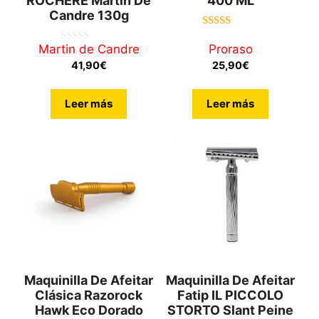
ROCHÈRE Martín De
400 ML
Candre 130g
5.00
de 5
Martin de Candre
Proraso
0
d
41,90
€
25,90
€
e
5
Leer más
Leer más
Maquinilla De Afeitar
Maquinilla De Afeitar
Clásica Razorock
Fatip IL PICCOLO
Hawk Eco Dorado
STORTO Slant Peine