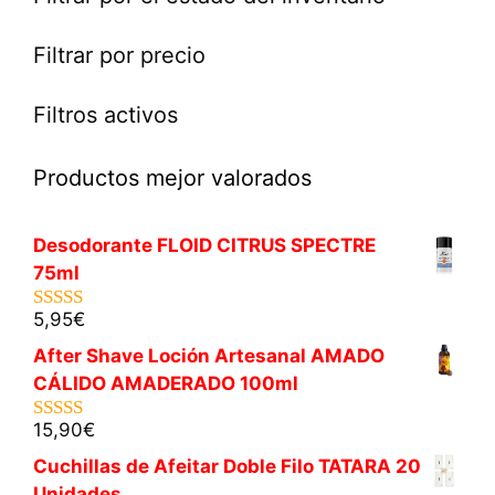
Filtrar por precio
Filtros activos
Productos mejor valorados
Desodorante FLOID CITRUS SPECTRE
75ml
5,95
€
5.00
de 5
After Shave Loción Artesanal AMADO
CÁLIDO AMADERADO 100ml
15,90
€
5.00
de 5
Cuchillas de Afeitar Doble Filo TATARA 20
Unidades