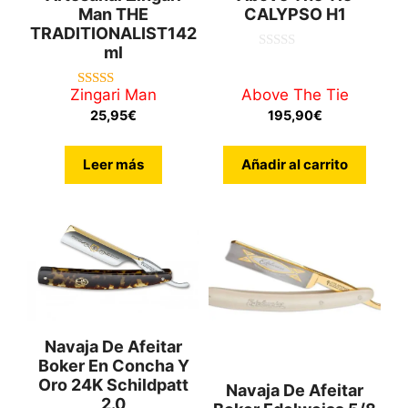
Man THE
CALYPSO H1
TRADITIONALIST142
Ml
0
d
e
Zingari Man
Above The Tie
4.00
5
de 5
25,95
€
195,90
€
Leer más
Añadir al carrito
Navaja De Afeitar
Boker En Concha Y
Oro 24K Schildpatt
Navaja De Afeitar
2.0