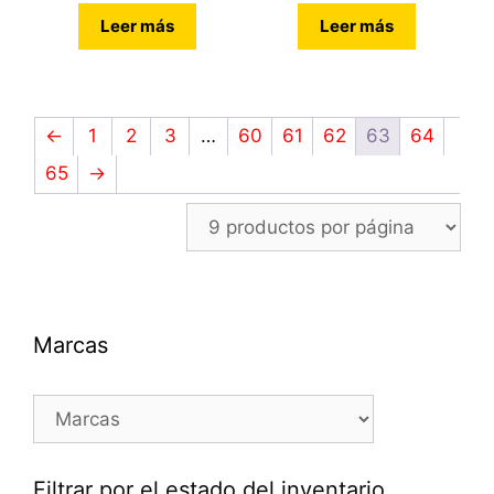
Leer más
Leer más
←
1
2
3
…
60
61
62
63
64
65
→
Marcas
Filtrar por el estado del inventario