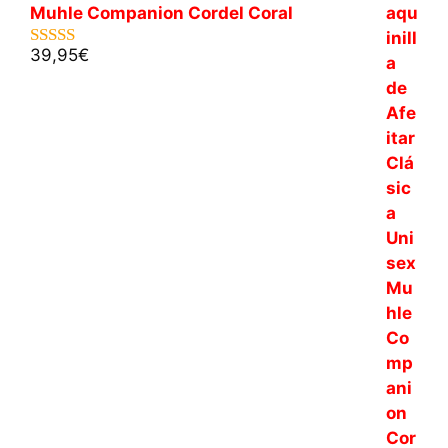
Muhle Companion Cordel Coral
39,95
€
5.00
de 5