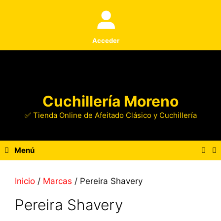
Saltar
al
contenido
Acceder
Cuchillería Moreno
✅ Tienda Online de Afeitado Clásico y Cuchillería
Menú
Inicio
/
Marcas
/ Pereira Shavery
Pereira Shavery