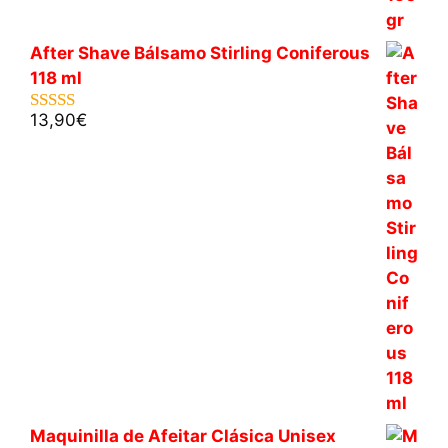
After Shave Bálsamo Stirling Coniferous
118 ml
13,90
€
5.00
de 5
Maquinilla de Afeitar Clásica Unisex