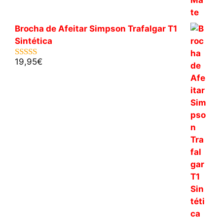
Brocha de Afeitar Simpson Trafalgar T1
Sintética
19,95
€
5.00
de 5