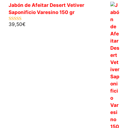
Jabón de Afeitar Desert Vetiver
Saponificio Varesino 150 gr
39,50
€
5.00
de 5