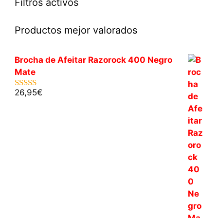
Filtros activos
Productos mejor valorados
Brocha de Afeitar Razorock 400 Negro
Mate
26,95
€
5.00
de 5