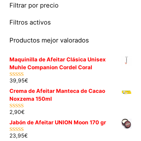
Filtrar por precio
Filtros activos
Productos mejor valorados
Maquinilla de Afeitar Clásica Unisex
Muhle Companion Cordel Coral
39,95
€
5.00
de 5
Crema de Afeitar Manteca de Cacao
Noxzema 150ml
2,90
€
5.00
de 5
Jabón de Afeitar UNION Moon 170 gr
23,95
€
5.00
de 5