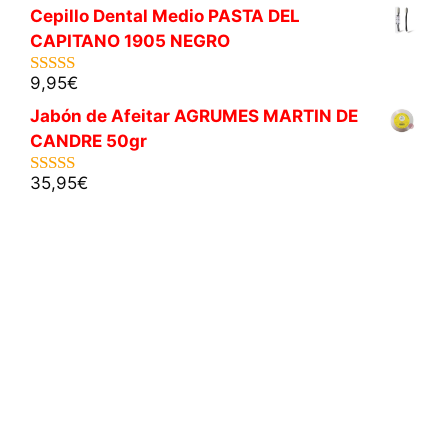
Cepillo Dental Medio PASTA DEL
CAPITANO 1905 NEGRO
9,95
€
5.00
de 5
Jabón de Afeitar AGRUMES MARTIN DE
CANDRE 50gr
35,95
€
5.00
de 5