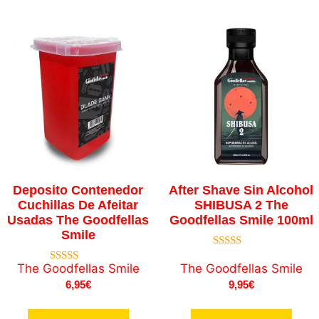
Deposito Contenedor
After Shave Sin Alcohol
Cuchillas De Afeitar
SHIBUSA 2 The
Usadas The Goodfellas
Goodfellas Smile 100ml
Smile
5.00
de 5
The Goodfellas Smile
The Goodfellas Smile
4.33
de 5
6,95
€
9,95
€