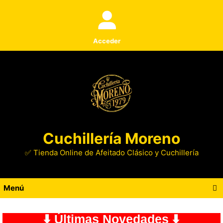
Acceder
Cuchillería Moreno
✅ Tienda Online de Afeitado Clásico y Cuchillería
Menú
⬇️ Últimas Novedades ⬇️