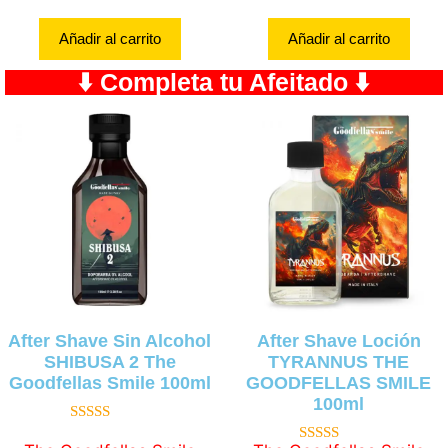
5
Añadir al carrito
Añadir al carrito
⬇️ Completa tu Afeitado ⬇️
After Shave Sin Alcohol
After Shave Loción
SHIBUSA 2 The
TYRANNUS THE
Goodfellas Smile 100ml
GOODFELLAS SMILE
100ml
5.00
de 5