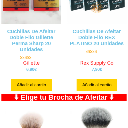
Cuchillas De Afeitar
Cuchillas De Afeitar
Doble Filo Gillette
Doble Filo REX
Perma Sharp 20
PLATINO 20 Unidades
Unidades
4.86
de 5
Gillette
Rex Supply Co
4.89
de 5
6,90
€
7,90
€
Añadir al carrito
Añadir al carrito
⬇️ Elige tu Brocha de Afeitar ⬇️