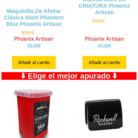
CRIATURA Phoenix
Maquinilla De Afeitar
Artisan
Clásica Slant Phantom
Blue Phoenix Artisan
5.00
de 5
Phoenix Artisan
Phoenix Artisan
5.00
de 5
33,50
€
33,50
€
Añadir al carrito
Añadir al carrito
⬇️ Elige el mejor apurado ⬇️