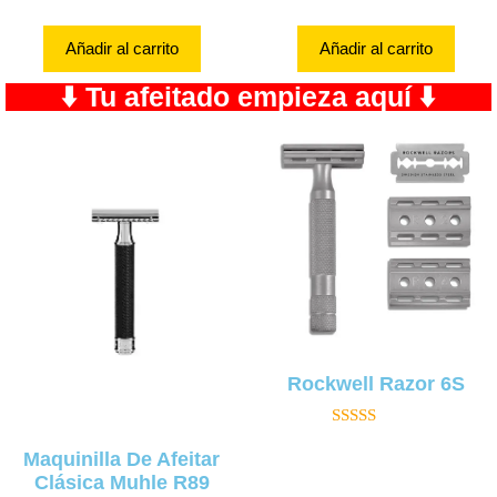
Añadir al carrito
Añadir al carrito
⬇️ Tu afeitado empieza aquí ⬇️
Rockwell Razor 6S
5.00
de 5
Maquinilla De Afeitar
Clásica Muhle R89