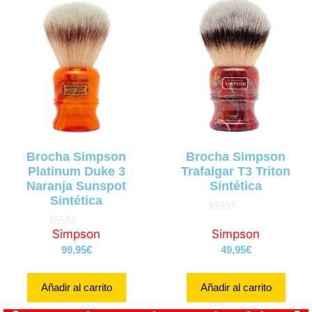
Brocha Simpson
Brocha Simpson
Platinum Duke 3
Trafalgar T3 Triton
Naranja Sunspot
Sintética
Sintética
0
d
Simpson
Simpson
0
e
d
99,95
€
49,95
€
5
e
5
Añadir al carrito
Añadir al carrito