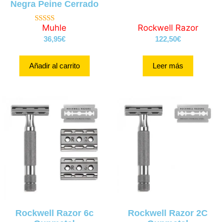
Negra Peine Cerrado
Muhle
Rockwell Razor
4.97
de 5
36,95
€
122,50
€
Añadir al carrito
Leer más
Rockwell Razor 6c
Rockwell Razor 2C