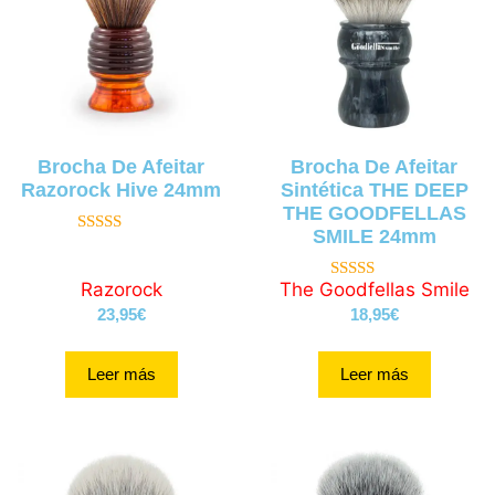
Brocha De Afeitar
Brocha De Afeitar
Razorock Hive 24mm
Sintética THE DEEP
THE GOODFELLAS
SMILE 24mm
4.85
de 5
Razorock
The Goodfellas Smile
4.88
de 5
23,95
€
18,95
€
Leer más
Leer más