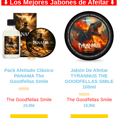
⬇️ Los Mejores Jabones de Afeitar ⬇️
Pack Afeitado Clásico
Jabón De Afeitar
PANAMA The
TYRANNUS THE
Goodfellas Smile
GOODFELLAS SMILE
100ml
5.00
de 5
The Goodfellas Smile
The Goodfellas Smile
5.00
de 5
24,95
€
10,95
€