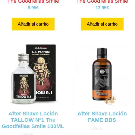
The Goodfellas Smile
The Goodfellas Smile
5.00
de 5
9,95
€
13,95
€
Añadir al carrito
Añadir al carrito
After Shave Loción
After Shave Loción
TALLOW N°1 The
FAME BBS
Goodfellas Smile 100ML