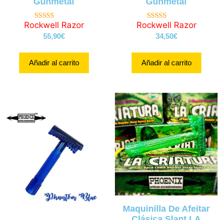
Gunmetal
Gunmetal
Rockwell Razor
Rockwell Razor
4.80
5.00
de 5
de 5
55,90
€
34,50
€
Añadir al carrito
Añadir al carrito
Maquinilla De Afeitar
Clásica Slant LA