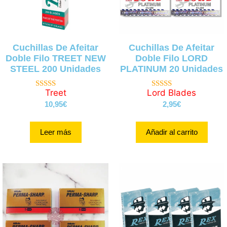
Cuchillas De Afeitar
Cuchillas De Afeitar
Doble Filo TREET NEW
Doble Filo LORD
STEEL 200 Unidades
PLATINUM 20 Unidades
Treet
Lord Blades
4.00
4.75
de 5
de 5
10,95
€
2,95
€
Leer más
Añadir al carrito