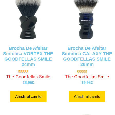
Brocha De Afeitar
Brocha De Afeitar
Sintética VORTEX THE
Sintética GALAXY THE
GOODFELLAS SMILE
GOODFELLAS SMILE
24mm
26mm
The Goodfellas Smile
The Goodfellas Smile
4.90
4.89
de 5
de 5
18,95
€
19,95
€
Añadir al carrito
Añadir al carrito