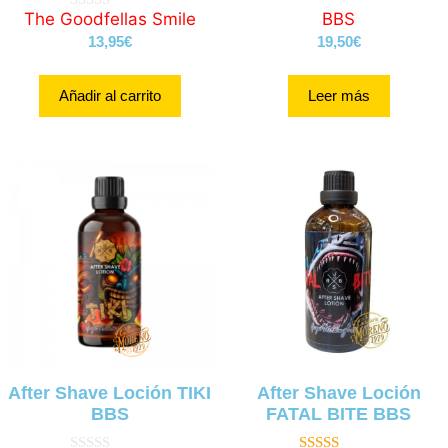
0
d
The Goodfellas Smile
BBS
0
e
d
13,95
€
19,50
€
5
e
5
Añadir al carrito
Leer más
After Shave Loción TIKI
After Shave Loción
BBS
FATAL BITE BBS