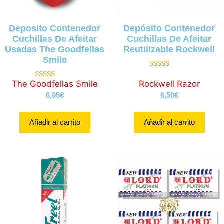
Deposito Contenedor
Depósito Contenedor
Cuchillas De Afeitar
Cuchillas De Afeitar
Usadas The Goodfellas
Reutilizable Rockwell
Smile
4.71
de 5
The Goodfellas Smile
Rockwell Razor
4.33
de 5
6,95
€
6,50
€
Añadir al carrito
Añadir al carrito