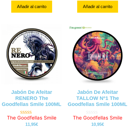
Añadir al carrito
Añadir al carrito
Jabón De Afeitar
Jabón De Afeitar
RENERO The
TALLOW Nº1 The
Goodfellas Smile 100ML
Goodfellas Smile 100ML
The Goodfellas Smile
The Goodfellas Smile
4.66
0
de 5
d
11,95
€
10,95
€
e