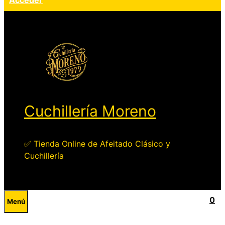
Acceder
Cuchillería Moreno
✅ Tienda Online de Afeitado Clásico y
Cuchillería
0
Menú