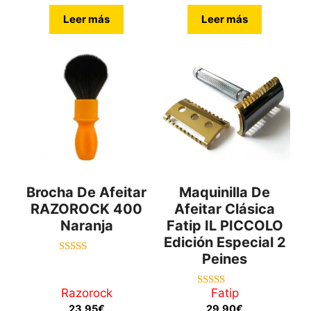
Leer más
Leer más
Brocha De Afeitar
Maquinilla De
RAZOROCK 400
Afeitar Clásica
Naranja
Fatip IL PICCOLO
Edición Especial 2
Peines
5.00
de 5
Razorock
Fatip
5.00
de 5
23,95
€
29,90
€