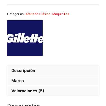
Afeitar
GILLETTE
Categorías:
Afeitado Clásico
,
Maquinillas
GOAL
cantidad
Descripción
Marca
Valoraciones (5)