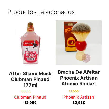
Productos relacionados
Brocha De Afeitar
After Shave Musk
Phoenix Artisan
Clubman Pinaud
Atomic Rocket
177ml
5.00
Clubman Pinaud
Phoenix Artisan
3.67
de 5
de 5
13,95
€
32,95
€