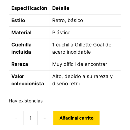
Especificación
Detalle
Estilo
Retro, básico
Material
Plástico
Cuchilla
1 cuchilla Gillette Goal de
incluida
acero inoxidable
Rareza
Muy difícil de encontrar
Valor
Alto, debido a su rareza y
coleccionista
diseño retro
Hay existencias
Añadir al carrito
Maquinilla
de